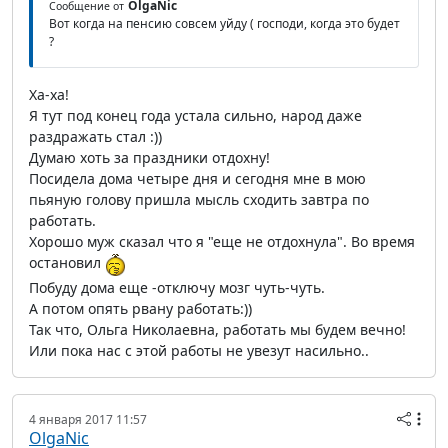
OlgaNic
Сообщение от
Вот когда на пенсию совсем уйду ( господи, когда это будет
?
Ха-ха!
Я тут под конец года устала сильно, народ даже
раздражать стал :))
Думаю хоть за праздники отдохну!
Посидела дома четыре дня и сегодня мне в мою
пьяную голову пришла мысль сходить завтра по
работать.
Хорошо муж сказал что я "еще не отдохнула". Во время
остановил
Побуду дома еще -отключу мозг чуть-чуть.
А потом опять рвану работать:))
Так что, Ольга Николаевна, работать мы будем вечно!
Или пока нас с этой работы не увезут насильно..
4 января 2017 11:57
OlgaNic