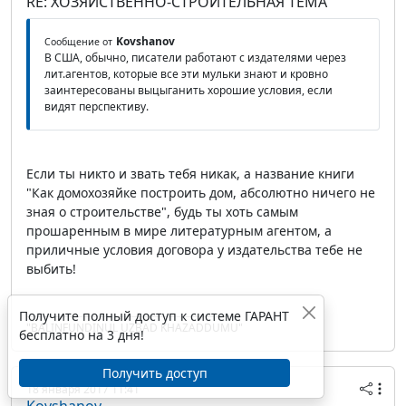
RE: ХОЗЯЙСТВЕННО-СТРОИТЕЛЬНАЯ ТЕМА
Kovshanov
Сообщение от
В США, обычно, писатели работают с издателями через
лит.агентов, которые все эти мульки знают и кровно
заинтересованы выцыганить хорошие условия, если
видят перспективу.
Если ты никто и звать тебя никак, а название книги
"Как домохозяйке построить дом, абсолютно ничего не
зная о строительстве", будь ты хоть самым
прошаренным в мире литературным агентом, а
приличные условия договора у издательства тебе не
выбить!
Получите полный доступ к системе ГАРАНТ
"BALINFUNDINUL UZBAD KHAZADDUMU"
бесплатно на 3 дня!
Получить доступ
18 января 2017 11:41