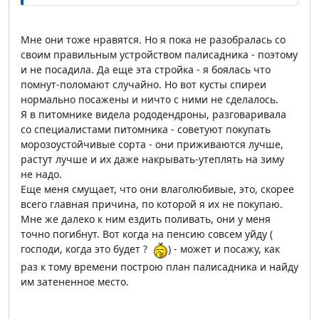
Мне они тоже нравятся. Но я пока не разобралась со
своим правильным устройством палисадника - поэтому
и не посадила. Да еще эта стройка - я боялась что
помнут-поломают случайно. Но вот кусты спиреи
нормально посажены и ничто с ними не сделалось.
Я в питомнике видела рододендроны, разговаривала
со специалистами питомника - советуют покупать
морозоустойчивые сорта - они приживаются лучше,
растут лучше и их даже накрывать-утеплять на зиму
не надо.
Еще меня смущает, что они влаголюбивые, это, скорее
всего главная причина, по которой я их не покупаю.
Мне же далеко к ним ездить поливать, они у меня
точно погибнут. Вот когда на пенсию совсем уйду (
господи, когда это будет ?
) - может и посажу, как
раз к тому времени построю план палисадника и найду
им затененное место.