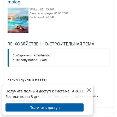
molog
IP/Host: 85.143.161.---
Дата регистрации: 05.05.2008
Сообщений: 40 548
RE: ХОЗЯЙСТВЕННО-СТРОИТЕЛЬНАЯ ТЕМА
Kovshanov
Сообщение от
антилопу половником
какой гнусный навет)
Получите полный доступ к системе ГАРАНТ
бесплатно на 3 дня!
сильней молитва тех, кто сердце отдает созданьям всем -
большим и малым
Получить доступ