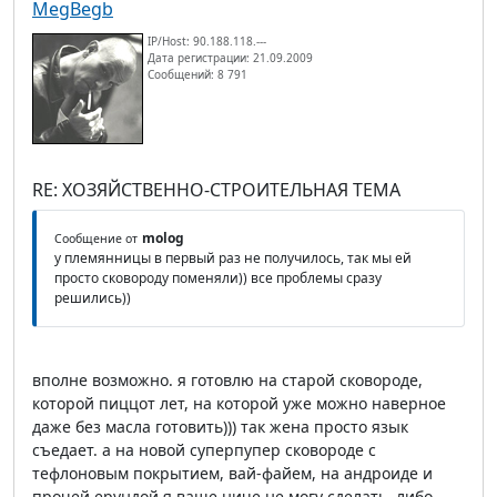
MegBegb
IP/Host: 90.188.118.---
Дата регистрации: 21.09.2009
Сообщений: 8 791
RE: ХОЗЯЙСТВЕННО-СТРОИТЕЛЬНАЯ ТЕМА
molog
Сообщение от
у племянницы в первый раз не получилось, так мы ей
просто сковороду поменяли)) все проблемы сразу
решились))
вполне возможно. я готовлю на старой сковороде,
которой пиццот лет, на которой уже можно наверное
даже без масла готовить))) так жена просто язык
съедает. а на новой суперпупер сковороде с
тефлоновым покрытием, вай-файем, на андроиде и
прочей ерундой я ваще ниче не могу сделать. либо