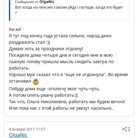
OlgaNic
Сообщение от
Вот когда на пенсию совсем уйду ( господи, когда это будет
?
Ха-ха!
Я тут под конец года устала сильно, народ даже
раздражать стал :))
Думаю хоть за праздники отдохну!
Посидела дома четыре дня и сегодня мне в мою
пьяную голову пришла мысль сходить завтра по
работать.
Хорошо муж сказал что я "еще не отдохнула". Во время
остановил
Побуду дома еще -отключу мозг чуть-чуть.
А потом опять рвану работать:))
Так что, Ольга Николаевна, работать мы будем вечно!
Или пока нас с этой работы не увезут насильно..
4 января 2017 11:57
OlgaNic