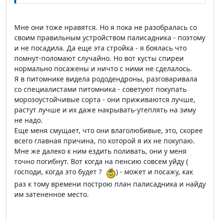
Мне они тоже нравятся. Но я пока не разобралась со
своим правильным устройством палисадника - поэтому
и не посадила. Да еще эта стройка - я боялась что
помнут-поломают случайно. Но вот кусты спиреи
нормально посажены и ничто с ними не сделалось.
Я в питомнике видела рододендроны, разговаривала
со специалистами питомника - советуют покупать
морозоустойчивые сорта - они приживаются лучше,
растут лучше и их даже накрывать-утеплять на зиму
не надо.
Еще меня смущает, что они влаголюбивые, это, скорее
всего главная причина, по которой я их не покупаю.
Мне же далеко к ним ездить поливать, они у меня
точно погибнут. Вот когда на пенсию совсем уйду (
господи, когда это будет ?
) - может и посажу, как
раз к тому времени построю план палисадника и найду
им затененное место.