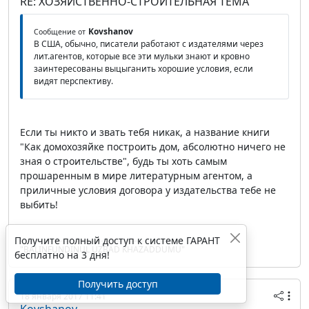
RE: ХОЗЯЙСТВЕННО-СТРОИТЕЛЬНАЯ ТЕМА
Kovshanov
Сообщение от
В США, обычно, писатели работают с издателями через
лит.агентов, которые все эти мульки знают и кровно
заинтересованы выцыганить хорошие условия, если
видят перспективу.
Если ты никто и звать тебя никак, а название книги
"Как домохозяйке построить дом, абсолютно ничего не
зная о строительстве", будь ты хоть самым
прошаренным в мире литературным агентом, а
приличные условия договора у издательства тебе не
выбить!
Получите полный доступ к системе ГАРАНТ
"BALINFUNDINUL UZBAD KHAZADDUMU"
бесплатно на 3 дня!
Получить доступ
18 января 2017 11:41