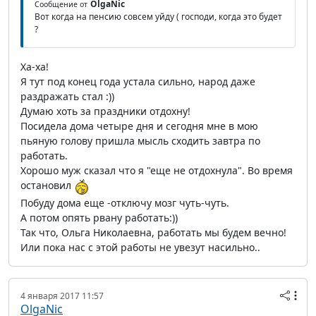
OlgaNic
Сообщение от
Вот когда на пенсию совсем уйду ( господи, когда это будет
?
Ха-ха!
Я тут под конец года устала сильно, народ даже
раздражать стал :))
Думаю хоть за праздники отдохну!
Посидела дома четыре дня и сегодня мне в мою
пьяную голову пришла мысль сходить завтра по
работать.
Хорошо муж сказал что я "еще не отдохнула". Во время
остановил
Побуду дома еще -отключу мозг чуть-чуть.
А потом опять рвану работать:))
Так что, Ольга Николаевна, работать мы будем вечно!
Или пока нас с этой работы не увезут насильно..
4 января 2017 11:57
OlgaNic