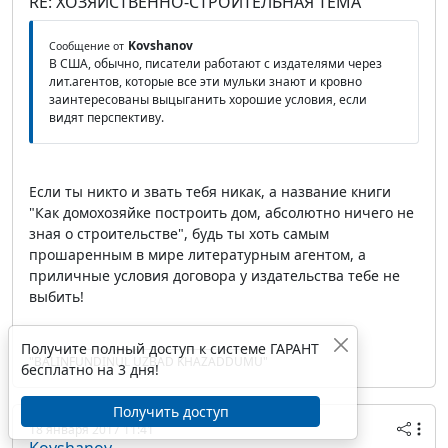
RE: ХОЗЯЙСТВЕННО-СТРОИТЕЛЬНАЯ ТЕМА
Kovshanov
Сообщение от
В США, обычно, писатели работают с издателями через
лит.агентов, которые все эти мульки знают и кровно
заинтересованы выцыганить хорошие условия, если
видят перспективу.
Если ты никто и звать тебя никак, а название книги
"Как домохозяйке построить дом, абсолютно ничего не
зная о строительстве", будь ты хоть самым
прошаренным в мире литературным агентом, а
приличные условия договора у издательства тебе не
выбить!
Получите полный доступ к системе ГАРАНТ
"BALINFUNDINUL UZBAD KHAZADDUMU"
бесплатно на 3 дня!
Получить доступ
18 января 2017 11:41