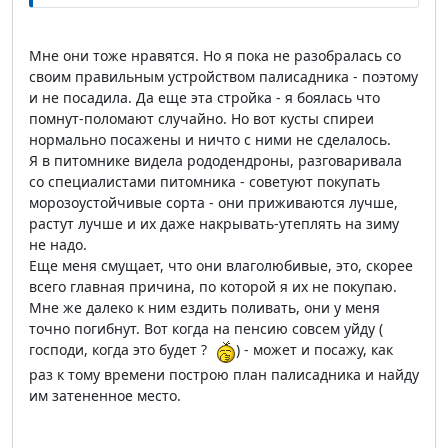
Мне они тоже нравятся. Но я пока не разобралась со
своим правильным устройством палисадника - поэтому
и не посадила. Да еще эта стройка - я боялась что
помнут-поломают случайно. Но вот кусты спиреи
нормально посажены и ничто с ними не сделалось.
Я в питомнике видела рододендроны, разговаривала
со специалистами питомника - советуют покупать
морозоустойчивые сорта - они приживаются лучше,
растут лучше и их даже накрывать-утеплять на зиму
не надо.
Еще меня смущает, что они влаголюбивые, это, скорее
всего главная причина, по которой я их не покупаю.
Мне же далеко к ним ездить поливать, они у меня
точно погибнут. Вот когда на пенсию совсем уйду (
господи, когда это будет ?
) - может и посажу, как
раз к тому времени построю план палисадника и найду
им затененное место.