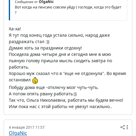
OlgaNic
Сообщение от
Вот когда на пенсию совсем уйду ( господи, когда это будет
?
Ха-ха!
Я тут под конец года устала сильно, народ даже
раздражать стал :))
Думаю хоть за праздники отдохну!
Посидела дома четыре дня и сегодня мне в мою
пьяную голову пришла мысль сходить завтра по
работать.
Хорошо муж сказал что я "еще не отдохнула". Во время
остановил
Побуду дома еще -отключу мозг чуть-чуть.
А потом опять рвану работать:))
Так что, Ольга Николаевна, работать мы будем вечно!
Или пока нас с этой работы не увезут насильно..
4 января 2017 11:57
OlgaNic