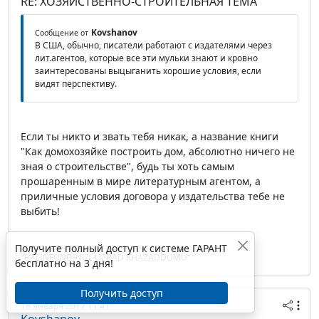
RE: ХОЗЯЙСТВЕННО-СТРОИТЕЛЬНАЯ ТЕМА
Kovshanov
Сообщение от
В США, обычно, писатели работают с издателями через
лит.агентов, которые все эти мульки знают и кровно
заинтересованы выцыганить хорошие условия, если
видят перспективу.
Если ты никто и звать тебя никак, а название книги
"Как домохозяйке построить дом, абсолютно ничего не
зная о строительстве", будь ты хоть самым
прошаренным в мире литературным агентом, а
приличные условия договора у издательства тебе не
выбить!
Получите полный доступ к системе ГАРАНТ
"BALINFUNDINUL UZBAD KHAZADDUMU"
бесплатно на 3 дня!
Получить доступ
18 января 2017 11:41