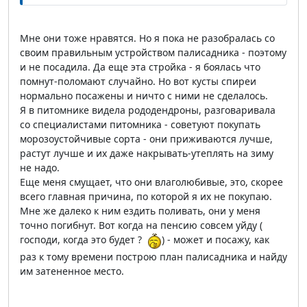
Мне они тоже нравятся. Но я пока не разобралась со
своим правильным устройством палисадника - поэтому
и не посадила. Да еще эта стройка - я боялась что
помнут-поломают случайно. Но вот кусты спиреи
нормально посажены и ничто с ними не сделалось.
Я в питомнике видела рододендроны, разговаривала
со специалистами питомника - советуют покупать
морозоустойчивые сорта - они приживаются лучше,
растут лучше и их даже накрывать-утеплять на зиму
не надо.
Еще меня смущает, что они влаголюбивые, это, скорее
всего главная причина, по которой я их не покупаю.
Мне же далеко к ним ездить поливать, они у меня
точно погибнут. Вот когда на пенсию совсем уйду (
господи, когда это будет ?
) - может и посажу, как
раз к тому времени построю план палисадника и найду
им затененное место.