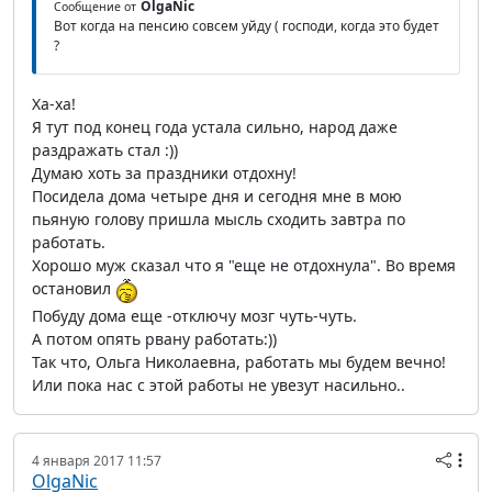
OlgaNic
Сообщение от
Вот когда на пенсию совсем уйду ( господи, когда это будет
?
Ха-ха!
Я тут под конец года устала сильно, народ даже
раздражать стал :))
Думаю хоть за праздники отдохну!
Посидела дома четыре дня и сегодня мне в мою
пьяную голову пришла мысль сходить завтра по
работать.
Хорошо муж сказал что я "еще не отдохнула". Во время
остановил
Побуду дома еще -отключу мозг чуть-чуть.
А потом опять рвану работать:))
Так что, Ольга Николаевна, работать мы будем вечно!
Или пока нас с этой работы не увезут насильно..
4 января 2017 11:57
OlgaNic