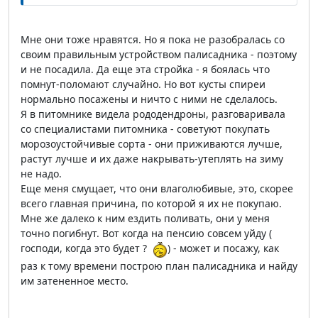
Мне они тоже нравятся. Но я пока не разобралась со
своим правильным устройством палисадника - поэтому
и не посадила. Да еще эта стройка - я боялась что
помнут-поломают случайно. Но вот кусты спиреи
нормально посажены и ничто с ними не сделалось.
Я в питомнике видела рододендроны, разговаривала
со специалистами питомника - советуют покупать
морозоустойчивые сорта - они приживаются лучше,
растут лучше и их даже накрывать-утеплять на зиму
не надо.
Еще меня смущает, что они влаголюбивые, это, скорее
всего главная причина, по которой я их не покупаю.
Мне же далеко к ним ездить поливать, они у меня
точно погибнут. Вот когда на пенсию совсем уйду (
господи, когда это будет ?
) - может и посажу, как
раз к тому времени построю план палисадника и найду
им затененное место.