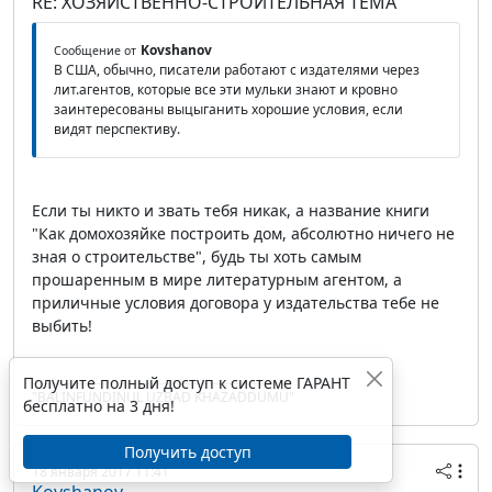
RE: ХОЗЯЙСТВЕННО-СТРОИТЕЛЬНАЯ ТЕМА
Kovshanov
Сообщение от
В США, обычно, писатели работают с издателями через
лит.агентов, которые все эти мульки знают и кровно
заинтересованы выцыганить хорошие условия, если
видят перспективу.
Если ты никто и звать тебя никак, а название книги
"Как домохозяйке построить дом, абсолютно ничего не
зная о строительстве", будь ты хоть самым
прошаренным в мире литературным агентом, а
приличные условия договора у издательства тебе не
выбить!
Получите полный доступ к системе ГАРАНТ
"BALINFUNDINUL UZBAD KHAZADDUMU"
бесплатно на 3 дня!
Получить доступ
18 января 2017 11:41