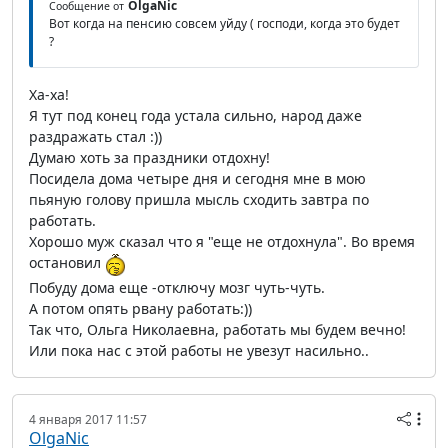
OlgaNic
Сообщение от
Вот когда на пенсию совсем уйду ( господи, когда это будет
?
Ха-ха!
Я тут под конец года устала сильно, народ даже
раздражать стал :))
Думаю хоть за праздники отдохну!
Посидела дома четыре дня и сегодня мне в мою
пьяную голову пришла мысль сходить завтра по
работать.
Хорошо муж сказал что я "еще не отдохнула". Во время
остановил
Побуду дома еще -отключу мозг чуть-чуть.
А потом опять рвану работать:))
Так что, Ольга Николаевна, работать мы будем вечно!
Или пока нас с этой работы не увезут насильно..
4 января 2017 11:57
OlgaNic