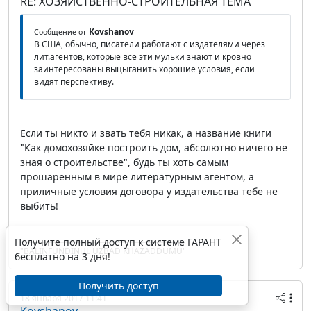
RE: ХОЗЯЙСТВЕННО-СТРОИТЕЛЬНАЯ ТЕМА
Kovshanov
Сообщение от
В США, обычно, писатели работают с издателями через
лит.агентов, которые все эти мульки знают и кровно
заинтересованы выцыганить хорошие условия, если
видят перспективу.
Если ты никто и звать тебя никак, а название книги
"Как домохозяйке построить дом, абсолютно ничего не
зная о строительстве", будь ты хоть самым
прошаренным в мире литературным агентом, а
приличные условия договора у издательства тебе не
выбить!
Получите полный доступ к системе ГАРАНТ
"BALINFUNDINUL UZBAD KHAZADDUMU"
бесплатно на 3 дня!
Получить доступ
18 января 2017 11:41