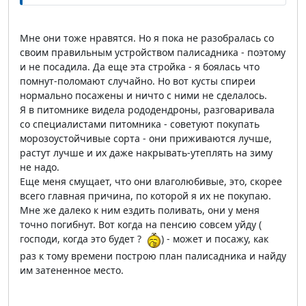
Мне они тоже нравятся. Но я пока не разобралась со
своим правильным устройством палисадника - поэтому
и не посадила. Да еще эта стройка - я боялась что
помнут-поломают случайно. Но вот кусты спиреи
нормально посажены и ничто с ними не сделалось.
Я в питомнике видела рододендроны, разговаривала
со специалистами питомника - советуют покупать
морозоустойчивые сорта - они приживаются лучше,
растут лучше и их даже накрывать-утеплять на зиму
не надо.
Еще меня смущает, что они влаголюбивые, это, скорее
всего главная причина, по которой я их не покупаю.
Мне же далеко к ним ездить поливать, они у меня
точно погибнут. Вот когда на пенсию совсем уйду (
господи, когда это будет ?
) - может и посажу, как
раз к тому времени построю план палисадника и найду
им затененное место.