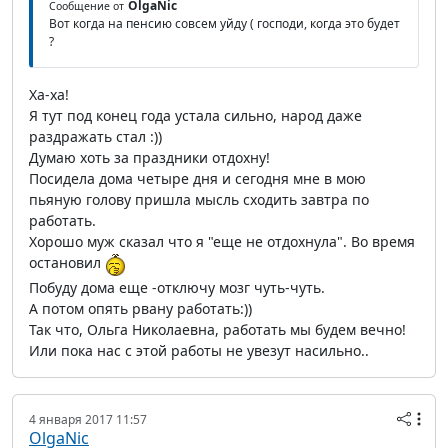
OlgaNic
Сообщение от
Вот когда на пенсию совсем уйду ( господи, когда это будет
?
Ха-ха!
Я тут под конец года устала сильно, народ даже
раздражать стал :))
Думаю хоть за праздники отдохну!
Посидела дома четыре дня и сегодня мне в мою
пьяную голову пришла мысль сходить завтра по
работать.
Хорошо муж сказал что я "еще не отдохнула". Во время
остановил
Побуду дома еще -отключу мозг чуть-чуть.
А потом опять рвану работать:))
Так что, Ольга Николаевна, работать мы будем вечно!
Или пока нас с этой работы не увезут насильно..
4 января 2017 11:57
OlgaNic