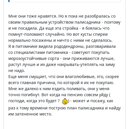
Мне они тоже нравятся. Но я пока не разобралась со
своим правильным устройством палисадника - поэтому
и не посадила. Да еще эта стройка - я боялась что
помнут-поломают случайно. Но вот кусты спиреи
нормально посажены и ничто с ними не сделалось.
Я в питомнике видела рододендроны, разговаривала
со специалистами питомника - советуют покупать
морозоустойчивые сорта - они приживаются лучше,
растут лучше и их даже накрывать-утеплять на зиму
не надо.
Еще меня смущает, что они влаголюбивые, это, скорее
всего главная причина, по которой я их не покупаю.
Мне же далеко к ним ездить поливать, они у меня
точно погибнут. Вот когда на пенсию совсем уйду (
господи, когда это будет ?
) - может и посажу, как
раз к тому времени построю план палисадника и найду
им затененное место.