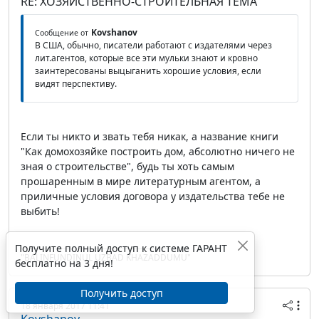
RE: ХОЗЯЙСТВЕННО-СТРОИТЕЛЬНАЯ ТЕМА
Kovshanov
Сообщение от
В США, обычно, писатели работают с издателями через
лит.агентов, которые все эти мульки знают и кровно
заинтересованы выцыганить хорошие условия, если
видят перспективу.
Если ты никто и звать тебя никак, а название книги
"Как домохозяйке построить дом, абсолютно ничего не
зная о строительстве", будь ты хоть самым
прошаренным в мире литературным агентом, а
приличные условия договора у издательства тебе не
выбить!
Получите полный доступ к системе ГАРАНТ
"BALINFUNDINUL UZBAD KHAZADDUMU"
бесплатно на 3 дня!
Получить доступ
18 января 2017 11:41