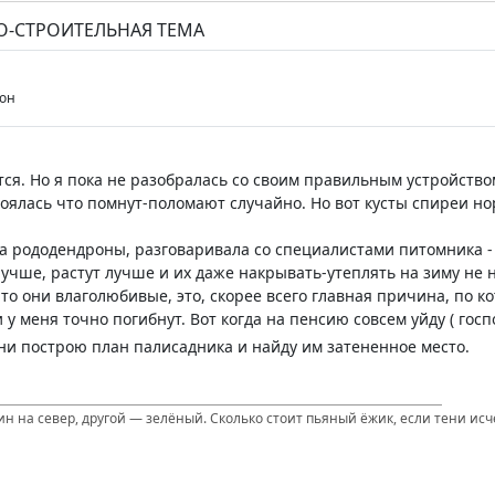
О-СТРОИТЕЛЬНАЯ ТЕМА
рон
ся. Но я пока не разобралась со своим правильным устройством
 боялась что помнут-поломают случайно. Но вот кусты спиреи н
а рододендроны, разговаривала со специалистами питомника -
учше, растут лучше и их даже накрывать-утеплять на зиму не н
то они влаголюбивые, это, скорее всего главная причина, по ко
 у меня точно погибнут. Вот когда на пенсию совсем уйду ( госпо
ени построю план палисадника и найду им затененное место.
ин на север, другой — зелёный. Сколько стоит пьяный ёжик, если тени ис