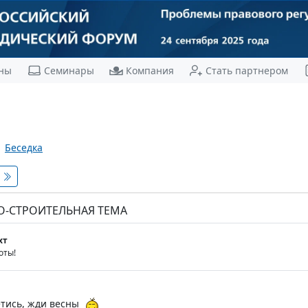
ны
Семинары
Компания
Стать партнером
Беседка
О-СТРОИТЕЛЬНАЯ ТЕМА
хт
оты!
уетись, жди весны