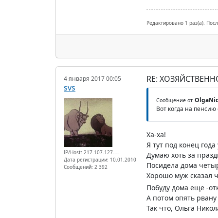
Редактировано 1 раз(а). Пос
RE: ХОЗЯЙСТВЕНН
4 января 2017 00:05
svs
OlgaNi
Сообщение от
Вот когда на пенсию с
Ха-ха!
Я тут под конец года
IP/Host: 217.107.127.---
Думаю хоть за празд
Дата регистрации: 10.01.2010
Посидела дома четыр
Сообщений: 2 392
Хорошо муж сказал ч
Побуду дома еще -от
А потом опять рвану 
Так что, Ольга Никол