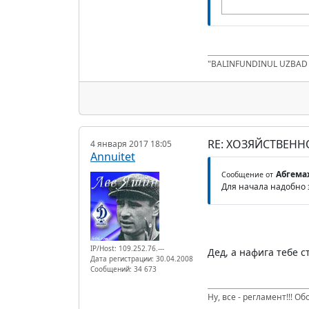
"BALINFUNDINUL UZBA
RE: ХОЗЯЙСТВЕНН
4 января 2017 18:05
Annuitet
Абгема
Сообщение от
Для начала надобно з
IP/Host: 109.252.76.---
Дед, а нафига тебе ст
Дата регистрации: 30.04.2008
Сообщений: 34 673
Ну, все - регламент!!! О