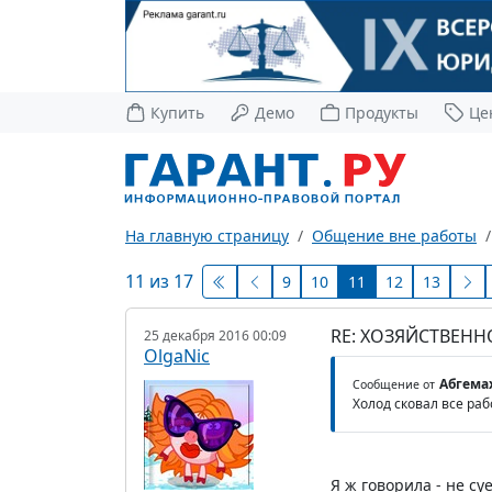
Купить
Демо
Продукты
Це
На главную страницу
Общение вне работы
11 из 17
9
10
11
12
13
RE: ХОЗЯЙСТВЕНН
25 декабря 2016 00:09
OlgaNic
Абгема
Сообщение от
Холод сковал все раб
Я ж говорила - не с