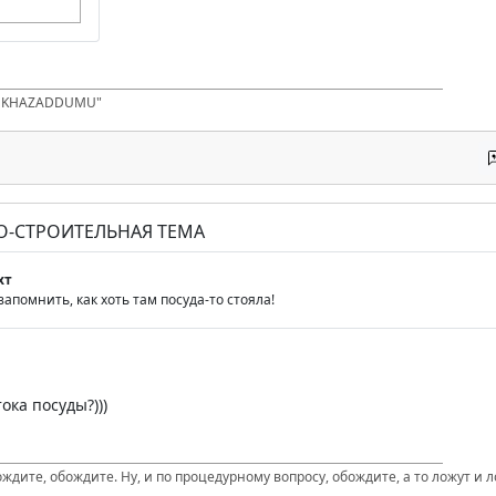
D KHAZADDUMU"
О-СТРОИТЕЛЬНАЯ ТЕМА
хт
апомнить, как хоть там посуда-то стояла!
ока посуды?)))
бождите, обождите. Ну, и по процедурному вопросу, обождите, а то ложут и л