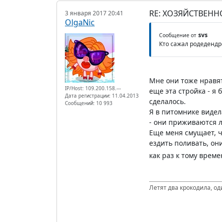
RE: ХОЗЯЙСТВЕНН
3 января 2017 20:41
OlgaNic
svs
Сообщение от
Кто сажал родеденд
Мне они тоже нравят
IP/Host: 109.200.158.---
еще эта стройка - я
Дата регистрации: 11.04.2013
сделалось.
Сообщений: 10 993
Я в питомнике видел
- они приживаются л
Еще меня смущает, ч
ездить поливать, они
как раз к тому врем
Летят два крокодила, од