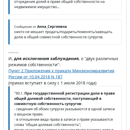
отчуждения долей в праве общей собственности на
недвижимое имущество...
Анна_Сергеевна
Сообщение от
никто не мешает продать/подарить/поменять/завещать
долю в общей совместной собственности супругов.
-------
И,
для исключения заблуждения
, о "двух различных
режимов собственности":
Пункт 2 Приложения к приказу Минэкономразвития
России от 10.04.2018 N 187
(приказ вступает в силу с 1 июля 2018 года)
"90.1.
При государственной регистрации доли в праве
общей долевой собственности, поступающей в
совместную собственность супругов
:
- сведения об обоих супругах указываются в одной записи
о вещном праве;
- в отношении вида права в записи о праве указываются
слова "общая долевая собственность";
после указания в записи о вещном праве размера доли в