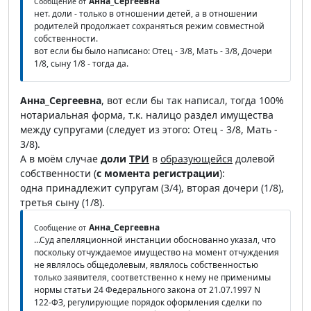
Анна_Сергеевна
Сообщение от
нет. доли - только в отношении детей, а в отношении
родителей продолжает сохраняться режим совместной
собственности.
вот если бы было написано: Отец - 3/8, Мать - 3/8, Дочери
1/8, сыну 1/8 - тогда да.
Анна_Сергеевна
, вот если бы так написал, тогда 100%
нотариальная форма, т.к. налицо раздел имущества
между супругами (следует из этого: Отец - 3/8, Мать -
3/8).
А в моём случае
доли
ТРИ
в
образующейся
долевой
собственности (
с момента регистрации
):
одна принадлежит супругам (3/4), вторая дочери (1/8),
третья сыну (1/8).
Анна_Сергеевна
Сообщение от
...Суд апелляционной инстанции обоснованно указал, что
поскольку отчуждаемое имущество на момент отчуждения
не являлось общедолевым, являлось собственностью
только заявителя, соответственно к нему не применимы
нормы статьи 24 Федерального закона от 21.07.1997 N
122-ФЗ, регулирующие порядок оформления сделки по