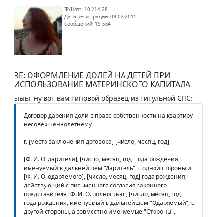
IP/Host: 10.214.28.---
Дата регистрации: 09.02.2015
Сообщений: 19 554
RE: ОФОРМЛЕНИЕ ДОЛЕЙ НА ДЕТЕЙ ПРИ
ИСПОЛЬЗОВАНИЕ МАТЕРИНСКОГО КАПИТАЛА
ыыы. ну вот вам типовой образец из титульной СПС:
Договор дарения доли в праве собственности на квартиру
несовершеннолетнему
г. [место заключения договора] [число, месяц, год]
[Ф. И. О. дарителя], [число, месяц, год] года рождения,
именуемый в дальнейшем "Даритель", с одной стороны и
[Ф. И. О. одаряемого], [число, месяц, год] года рождения,
действующий с письменного согласия законного
представителя [Ф. И. О. полностью], [число, месяц, год]
года рождения, именуемый в дальнейшем "Одаряемый", с
другой стороны, а совместно именуемые "Стороны",