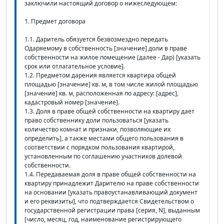
заключили настоящий договор о нижеследующем:
1. Предмет договора
1.1. Даритель обязуется безвозмездно передать
Одаряемому в собственность [значение] доли в праве
собственности на жилое помещение (далее - Дар) [указать
срок или отлагательное условие].
1.2. Предметом дарения является квартира общей
площадью [значение] кв. м, в том числе жилой площадью
[значение] кв. м, расположенная по адресу: [адрес],
кадастровый номер [значение].
1.3. Доля в праве общей собственности на квартиру дает
право собственнику доли пользоваться [указать
количество комнат и признаки, позволяющие их
определить], а также местами общего пользования в
соответствии с порядком пользования квартирой,
установленным по соглашению участников долевой
собственности.
1.4. Передаваемая доля в праве общей собственности на
квартиру принадлежит Дарителю на праве собственности
на основании [указать правоустанавливающий документ
и его реквизиты], что подтверждается Свидетельством о
государственной регистрации права [серия, N], выданным
[число, месяц, год, наименование регистрирующего