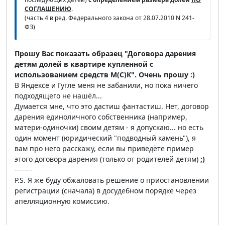
СОГЛАШЕНИЮ
.
(часть 4 в ред. Федерального закона от 28.07.2010 N 241-
ФЗ)
Прошу Вас показать образец "Договора дарения
детям долей в квартире купленной с
использованием средств М(С)К". Очень прошу :)
В Яндексе и Гугле меня не забанили, но пока ничего
подходящего не нашёл...
Думается мне, что это дастиш фантастиш. Нет, договор
дарения единоличного собственника (например,
матери-одиночки) своим детям - я допускаю... но есть
один момент (юридический "подводный камень"), я
вам про него расскажу, если вы приведёте пример
этого договора дарения (только от родителей детям)
;)
-------
P.S. Я же буду обжаловать решение о приостановлении
регистрации (сначала) в досудебном порядке через
апелляционную комиссию.