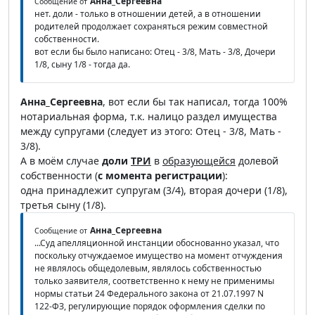
Анна_Сергеевна
Сообщение от
нет. доли - только в отношении детей, а в отношении
родителей продолжает сохраняться режим совместной
собственности.
вот если бы было написано: Отец - 3/8, Мать - 3/8, Дочери
1/8, сыну 1/8 - тогда да.
Анна_Сергеевна
, вот если бы так написал, тогда 100%
нотариальная форма, т.к. налицо раздел имущества
между супругами (следует из этого: Отец - 3/8, Мать -
3/8).
А в моём случае
доли
ТРИ
в
образующейся
долевой
собственности (
с момента регистрации
):
одна принадлежит супругам (3/4), вторая дочери (1/8),
третья сыну (1/8).
Анна_Сергеевна
Сообщение от
...Суд апелляционной инстанции обоснованно указал, что
поскольку отчуждаемое имущество на момент отчуждения
не являлось общедолевым, являлось собственностью
только заявителя, соответственно к нему не применимы
нормы статьи 24 Федерального закона от 21.07.1997 N
122-ФЗ, регулирующие порядок оформления сделки по