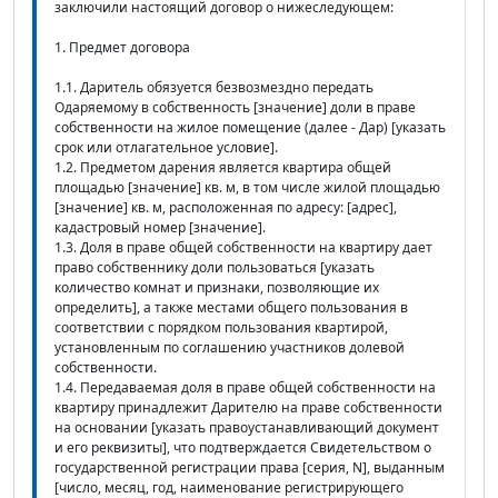
заключили настоящий договор о нижеследующем:
1. Предмет договора
1.1. Даритель обязуется безвозмездно передать
Одаряемому в собственность [значение] доли в праве
собственности на жилое помещение (далее - Дар) [указать
срок или отлагательное условие].
1.2. Предметом дарения является квартира общей
площадью [значение] кв. м, в том числе жилой площадью
[значение] кв. м, расположенная по адресу: [адрес],
кадастровый номер [значение].
1.3. Доля в праве общей собственности на квартиру дает
право собственнику доли пользоваться [указать
количество комнат и признаки, позволяющие их
определить], а также местами общего пользования в
соответствии с порядком пользования квартирой,
установленным по соглашению участников долевой
собственности.
1.4. Передаваемая доля в праве общей собственности на
квартиру принадлежит Дарителю на праве собственности
на основании [указать правоустанавливающий документ
и его реквизиты], что подтверждается Свидетельством о
государственной регистрации права [серия, N], выданным
[число, месяц, год, наименование регистрирующего