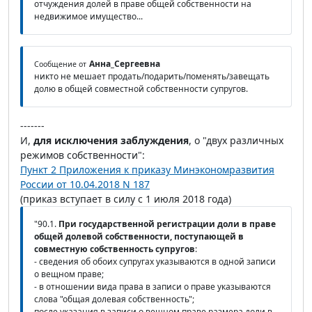
отчуждения долей в праве общей собственности на
недвижимое имущество...
Анна_Сергеевна
Сообщение от
никто не мешает продать/подарить/поменять/завещать
долю в общей совместной собственности супругов.
-------
И,
для исключения заблуждения
, о "двух различных
режимов собственности":
Пункт 2 Приложения к приказу Минэкономразвития
России от 10.04.2018 N 187
(приказ вступает в силу с 1 июля 2018 года)
"90.1.
При государственной регистрации доли в праве
общей долевой собственности, поступающей в
совместную собственность супругов
:
- сведения об обоих супругах указываются в одной записи
о вещном праве;
- в отношении вида права в записи о праве указываются
слова "общая долевая собственность";
после указания в записи о вещном праве размера доли в