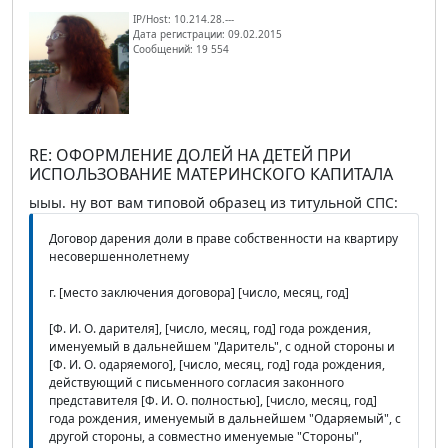
IP/Host: 10.214.28.---
Дата регистрации: 09.02.2015
Сообщений: 19 554
RE: ОФОРМЛЕНИЕ ДОЛЕЙ НА ДЕТЕЙ ПРИ
ИСПОЛЬЗОВАНИЕ МАТЕРИНСКОГО КАПИТАЛА
ыыы. ну вот вам типовой образец из титульной СПС:
Договор дарения доли в праве собственности на квартиру
несовершеннолетнему
г. [место заключения договора] [число, месяц, год]
[Ф. И. О. дарителя], [число, месяц, год] года рождения,
именуемый в дальнейшем "Даритель", с одной стороны и
[Ф. И. О. одаряемого], [число, месяц, год] года рождения,
действующий с письменного согласия законного
представителя [Ф. И. О. полностью], [число, месяц, год]
года рождения, именуемый в дальнейшем "Одаряемый", с
другой стороны, а совместно именуемые "Стороны",