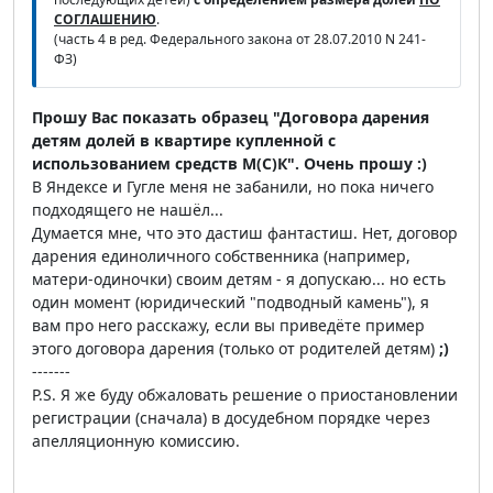
СОГЛАШЕНИЮ
.
(часть 4 в ред. Федерального закона от 28.07.2010 N 241-
ФЗ)
Прошу Вас показать образец "Договора дарения
детям долей в квартире купленной с
использованием средств М(С)К". Очень прошу :)
В Яндексе и Гугле меня не забанили, но пока ничего
подходящего не нашёл...
Думается мне, что это дастиш фантастиш. Нет, договор
дарения единоличного собственника (например,
матери-одиночки) своим детям - я допускаю... но есть
один момент (юридический "подводный камень"), я
вам про него расскажу, если вы приведёте пример
этого договора дарения (только от родителей детям)
;)
-------
P.S. Я же буду обжаловать решение о приостановлении
регистрации (сначала) в досудебном порядке через
апелляционную комиссию.