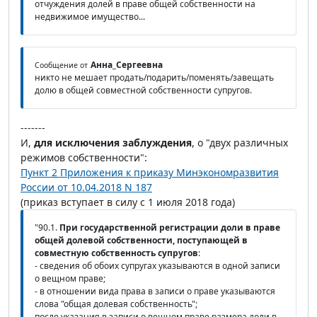
отчуждения долей в праве общей собственности на
недвижимое имущество...
Анна_Сергеевна
Сообщение от
никто не мешает продать/подарить/поменять/завещать
долю в общей совместной собственности супругов.
-------
И,
для исключения заблуждения
, о "двух различных
режимов собственности":
Пункт 2 Приложения к приказу Минэкономразвития
России от 10.04.2018 N 187
(приказ вступает в силу с 1 июля 2018 года)
"90.1.
При государственной регистрации доли в праве
общей долевой собственности, поступающей в
совместную собственность супругов
:
- сведения об обоих супругах указываются в одной записи
о вещном праве;
- в отношении вида права в записи о праве указываются
слова "общая долевая собственность";
после указания в записи о вещном праве размера доли в