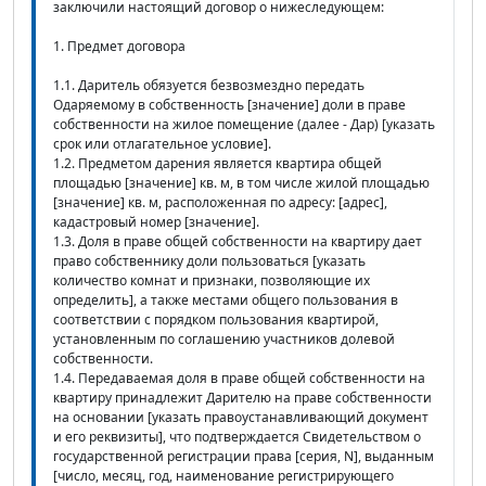
заключили настоящий договор о нижеследующем:
1. Предмет договора
1.1. Даритель обязуется безвозмездно передать
Одаряемому в собственность [значение] доли в праве
собственности на жилое помещение (далее - Дар) [указать
срок или отлагательное условие].
1.2. Предметом дарения является квартира общей
площадью [значение] кв. м, в том числе жилой площадью
[значение] кв. м, расположенная по адресу: [адрес],
кадастровый номер [значение].
1.3. Доля в праве общей собственности на квартиру дает
право собственнику доли пользоваться [указать
количество комнат и признаки, позволяющие их
определить], а также местами общего пользования в
соответствии с порядком пользования квартирой,
установленным по соглашению участников долевой
собственности.
1.4. Передаваемая доля в праве общей собственности на
квартиру принадлежит Дарителю на праве собственности
на основании [указать правоустанавливающий документ
и его реквизиты], что подтверждается Свидетельством о
государственной регистрации права [серия, N], выданным
[число, месяц, год, наименование регистрирующего