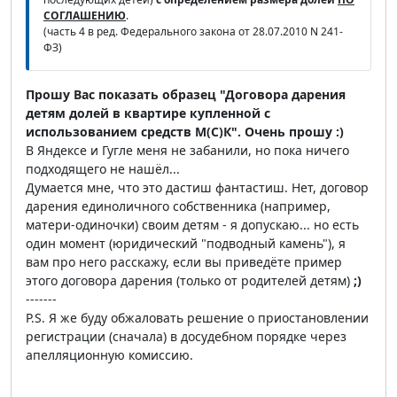
СОГЛАШЕНИЮ
.
(часть 4 в ред. Федерального закона от 28.07.2010 N 241-
ФЗ)
Прошу Вас показать образец "Договора дарения
детям долей в квартире купленной с
использованием средств М(С)К". Очень прошу :)
В Яндексе и Гугле меня не забанили, но пока ничего
подходящего не нашёл...
Думается мне, что это дастиш фантастиш. Нет, договор
дарения единоличного собственника (например,
матери-одиночки) своим детям - я допускаю... но есть
один момент (юридический "подводный камень"), я
вам про него расскажу, если вы приведёте пример
этого договора дарения (только от родителей детям)
;)
-------
P.S. Я же буду обжаловать решение о приостановлении
регистрации (сначала) в досудебном порядке через
апелляционную комиссию.