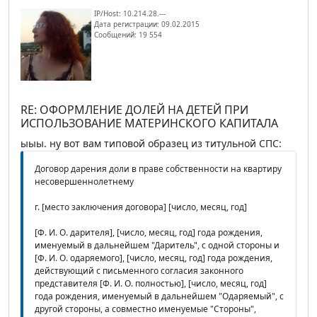
IP/Host: 10.214.28.---
Дата регистрации: 09.02.2015
Сообщений: 19 554
RE: ОФОРМЛЕНИЕ ДОЛЕЙ НА ДЕТЕЙ ПРИ
ИСПОЛЬЗОВАНИЕ МАТЕРИНСКОГО КАПИТАЛА
ыыы. ну вот вам типовой образец из титульной СПС:
Договор дарения доли в праве собственности на квартиру
несовершеннолетнему
г. [место заключения договора] [число, месяц, год]
[Ф. И. О. дарителя], [число, месяц, год] года рождения,
именуемый в дальнейшем "Даритель", с одной стороны и
[Ф. И. О. одаряемого], [число, месяц, год] года рождения,
действующий с письменного согласия законного
представителя [Ф. И. О. полностью], [число, месяц, год]
года рождения, именуемый в дальнейшем "Одаряемый", с
другой стороны, а совместно именуемые "Стороны",