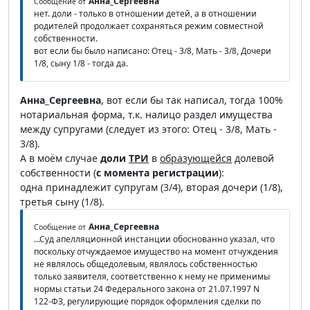
Анна_Сергеевна
Сообщение от
нет. доли - только в отношении детей, а в отношении
родителей продолжает сохраняться режим совместной
собственности.
вот если бы было написано: Отец - 3/8, Мать - 3/8, Дочери
1/8, сыну 1/8 - тогда да.
Анна_Сергеевна
, вот если бы так написал, тогда 100%
нотариальная форма, т.к. налицо раздел имущества
между супругами (следует из этого: Отец - 3/8, Мать -
3/8).
А в моём случае
доли
ТРИ
в
образующейся
долевой
собственности (
с момента регистрации
):
одна принадлежит супругам (3/4), вторая дочери (1/8),
третья сыну (1/8).
Анна_Сергеевна
Сообщение от
...Суд апелляционной инстанции обоснованно указал, что
поскольку отчуждаемое имущество на момент отчуждения
не являлось общедолевым, являлось собственностью
только заявителя, соответственно к нему не применимы
нормы статьи 24 Федерального закона от 21.07.1997 N
122-ФЗ, регулирующие порядок оформления сделки по