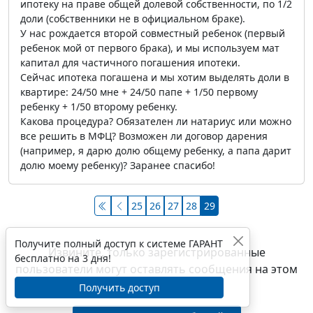
ипотеку на праве общей долевой собственности, по 1/2
доли (собственники не в официальном браке).
У нас рождается второй совместный ребенок (первый
ребенок мой от первого брака), и мы используем мат
капитал для частичного погашения ипотеки.
Сейчас ипотека погашена и мы хотим выделять доли в
квартире: 24/50 мне + 24/50 папе + 1/50 первому
ребенку + 1/50 второму ребенку.
Какова процедура? Обязателен ли натариус или можно
все решить в МФЦ? Возможен ли договор дарения
(например, я дарю долю общему ребенку, а папа дарит
долю моему ребенку)? Заранее спасибо!
25
26
27
28
29
Получите полный доступ к системе ГАРАНТ
Извините, только зарегистрированные
бесплатно на 3 дня!
пользователи могут оставлять сообщения на этом
форуме
Получить доступ