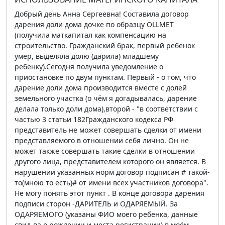
Добрый день Анна Сергеевна! Составила договор
дарения доли дома дочке по образцу OLLMET
(получила маткапитал как компенсацию на
строительство. Гражданский брак, первый ребёнок
умер, выделяла долю (дарила) младшему
ребёнку).Сегодня получила уведомление о
приостановке по двум пунктам. Первый - о том, что
дарение доли дома производится вместе с долей
земельного участка (о чём я догадывалась, дарение
делала только доли дома),второй - "в соответствии с
частью 3 статьи 182Гражданского кодекса РФ
представитель не может совершать сделки от имени
представляемого в отношении себя лично. Он не
может также совершать такие сделки в отношении
другого лица, представителем которого он является. В
нарушении указанных норм договор подписан # такой-
то(мною то есть)# от имени всех участников договора".
Не могу понять этот пункт . В конце договора дарения
подписи сторон -ДАРИТЕЛЬ и ОДАРЯЕМЫЙ. За
ОДАРЯЕМОГО (указаны ФИО моего ребенка, данные
свид-ва о рождении и места регистрации) в моём