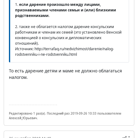
1.
если дарение произошло между лицами,
признаваемыми членами семьи и (или) близкими
родственниками
.
2. также не облагается налогом дарение консульским
работникам и членам их семей (это установлено Венской
конвенцией о консульских и дипломатических
отношений).
Источник: http://terrafaq.ru/nedvizhimost/darenie/nalog-
rodstvenniku-i-ne-rodstvenniku.html
То есть дарение детям и маме не должно облагаться
налогом.
Редактировано 1 раз(а). Последний раз 2019-09-26 10:33 пользователем
Алексей_Юрьевич.