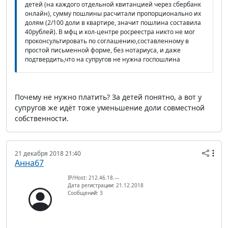
детей (на каждого отдельной квитанцией через сбербанк
онлайн), сумму пошлины расчитали пропорционально их
долям (2/100 доли в квартире, значит пошлина составила
40рублей). В мфц и кол-центре росреестра никто не мог
проконсультировать по соглашению,составленному в
простой письменной форме, без нотариуса, и даже
подтвердить,что на супругов не нужна госпошлина
Почему не нужно платить? За детей понятно, а вот у
супругов же идёт тоже уменьшение доли совместной
собственности.
21 декабря 2018 21:40
Анна67
IP/Host: 212.46.18.---
Дата регистрации: 21.12.2018
Сообщений: 3