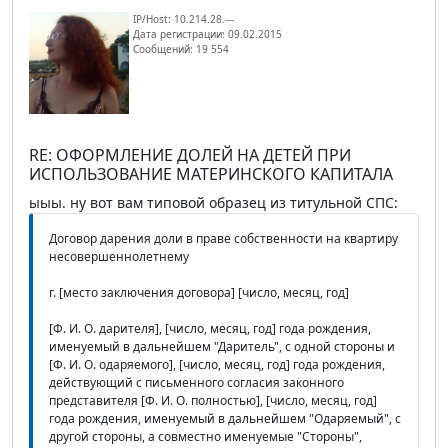
IP/Host: 10.214.28.---
Дата регистрации: 09.02.2015
Сообщений: 19 554
RE: ОФОРМЛЕНИЕ ДОЛЕЙ НА ДЕТЕЙ ПРИ
ИСПОЛЬЗОВАНИЕ МАТЕРИНСКОГО КАПИТАЛА
ыыы. ну вот вам типовой образец из титульной СПС:
Договор дарения доли в праве собственности на квартиру
несовершеннолетнему
г. [место заключения договора] [число, месяц, год]
[Ф. И. О. дарителя], [число, месяц, год] года рождения,
именуемый в дальнейшем "Даритель", с одной стороны и
[Ф. И. О. одаряемого], [число, месяц, год] года рождения,
действующий с письменного согласия законного
представителя [Ф. И. О. полностью], [число, месяц, год]
года рождения, именуемый в дальнейшем "Одаряемый", с
другой стороны, а совместно именуемые "Стороны",