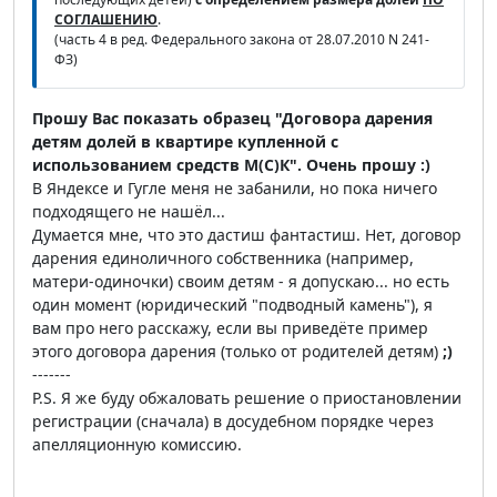
СОГЛАШЕНИЮ
.
(часть 4 в ред. Федерального закона от 28.07.2010 N 241-
ФЗ)
Прошу Вас показать образец "Договора дарения
детям долей в квартире купленной с
использованием средств М(С)К". Очень прошу :)
В Яндексе и Гугле меня не забанили, но пока ничего
подходящего не нашёл...
Думается мне, что это дастиш фантастиш. Нет, договор
дарения единоличного собственника (например,
матери-одиночки) своим детям - я допускаю... но есть
один момент (юридический "подводный камень"), я
вам про него расскажу, если вы приведёте пример
этого договора дарения (только от родителей детям)
;)
-------
P.S. Я же буду обжаловать решение о приостановлении
регистрации (сначала) в досудебном порядке через
апелляционную комиссию.