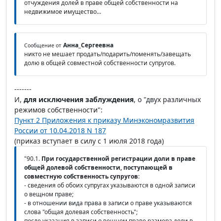
отчуждения долей в праве общей собственности на
недвижимое имущество...
Анна_Сергеевна
Сообщение от
никто не мешает продать/подарить/поменять/завещать
долю в общей совместной собственности супругов.
-------
И,
для исключения заблуждения
, о "двух различных
режимов собственности":
Пункт 2 Приложения к приказу Минэкономразвития
России от 10.04.2018 N 187
(приказ вступает в силу с 1 июля 2018 года)
"90.1.
При государственной регистрации доли в праве
общей долевой собственности, поступающей в
совместную собственность супругов
:
- сведения об обоих супругах указываются в одной записи
о вещном праве;
- в отношении вида права в записи о праве указываются
слова "общая долевая собственность";
после указания в записи о вещном праве размера доли в