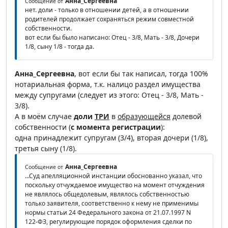
Анна_Сергеевна
Сообщение от
нет. доли - только в отношении детей, а в отношении
родителей продолжает сохраняться режим совместной
собственности.
вот если бы было написано: Отец - 3/8, Мать - 3/8, Дочери
1/8, сыну 1/8 - тогда да.
Анна_Сергеевна
, вот если бы так написал, тогда 100%
нотариальная форма, т.к. налицо раздел имущества
между супругами (следует из этого: Отец - 3/8, Мать -
3/8).
А в моём случае
доли
ТРИ
в
образующейся
долевой
собственности (
с момента регистрации
):
одна принадлежит супругам (3/4), вторая дочери (1/8),
третья сыну (1/8).
Анна_Сергеевна
Сообщение от
...Суд апелляционной инстанции обоснованно указал, что
поскольку отчуждаемое имущество на момент отчуждения
не являлось общедолевым, являлось собственностью
только заявителя, соответственно к нему не применимы
нормы статьи 24 Федерального закона от 21.07.1997 N
122-ФЗ, регулирующие порядок оформления сделки по