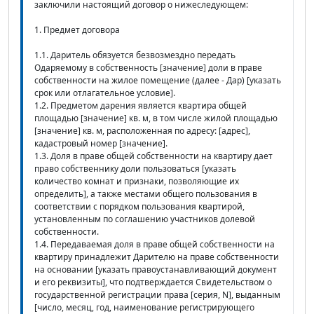
заключили настоящий договор о нижеследующем:
1. Предмет договора
1.1. Даритель обязуется безвозмездно передать
Одаряемому в собственность [значение] доли в праве
собственности на жилое помещение (далее - Дар) [указать
срок или отлагательное условие].
1.2. Предметом дарения является квартира общей
площадью [значение] кв. м, в том числе жилой площадью
[значение] кв. м, расположенная по адресу: [адрес],
кадастровый номер [значение].
1.3. Доля в праве общей собственности на квартиру дает
право собственнику доли пользоваться [указать
количество комнат и признаки, позволяющие их
определить], а также местами общего пользования в
соответствии с порядком пользования квартирой,
установленным по соглашению участников долевой
собственности.
1.4. Передаваемая доля в праве общей собственности на
квартиру принадлежит Дарителю на праве собственности
на основании [указать правоустанавливающий документ
и его реквизиты], что подтверждается Свидетельством о
государственной регистрации права [серия, N], выданным
[число, месяц, год, наименование регистрирующего