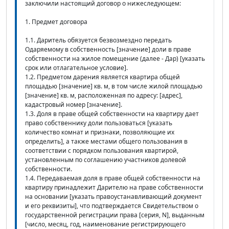
заключили настоящий договор о нижеследующем:
1. Предмет договора
1.1. Даритель обязуется безвозмездно передать
Одаряемому в собственность [значение] доли в праве
собственности на жилое помещение (далее - Дар) [указать
срок или отлагательное условие].
1.2. Предметом дарения является квартира общей
площадью [значение] кв. м, в том числе жилой площадью
[значение] кв. м, расположенная по адресу: [адрес],
кадастровый номер [значение].
1.3. Доля в праве общей собственности на квартиру дает
право собственнику доли пользоваться [указать
количество комнат и признаки, позволяющие их
определить], а также местами общего пользования в
соответствии с порядком пользования квартирой,
установленным по соглашению участников долевой
собственности.
1.4. Передаваемая доля в праве общей собственности на
квартиру принадлежит Дарителю на праве собственности
на основании [указать правоустанавливающий документ
и его реквизиты], что подтверждается Свидетельством о
государственной регистрации права [серия, N], выданным
[число, месяц, год, наименование регистрирующего