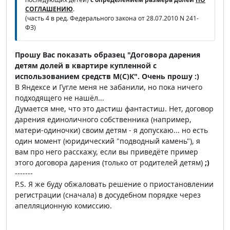
СОГЛАШЕНИЮ
.
(часть 4 в ред. Федерального закона от 28.07.2010 N 241-
ФЗ)
Прошу Вас показать образец "Договора дарения
детям долей в квартире купленной с
использованием средств М(С)К". Очень прошу :)
В Яндексе и Гугле меня не забанили, но пока ничего
подходящего не нашёл...
Думается мне, что это дастиш фантастиш. Нет, договор
дарения единоличного собственника (например,
матери-одиночки) своим детям - я допускаю... но есть
один момент (юридический "подводный камень"), я
вам про него расскажу, если вы приведёте пример
этого договора дарения (только от родителей детям)
;)
-------
P.S. Я же буду обжаловать решение о приостановлении
регистрации (сначала) в досудебном порядке через
апелляционную комиссию.