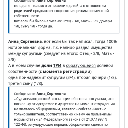
Анна_Сергеевна
Сообщение от
нет. доли - только в отношении детей, а в отношении
родителей продолжает сохраняться режим совместной
собственности.
вот если бы было написано: Отец - 3/8, Мать - 3/8, Дочери
1/8, сыну 1/8 - тогда да.
Анна_Сергеевна
, вот если бы так написал, тогда 100%
нотариальная форма, т.к. налицо раздел имущества
между супругами (следует из этого: Отец - 3/8, Мать -
3/8).
А в моём случае
доли
ТРИ
в
образующейся
долевой
собственности (
с момента регистрации
):
одна принадлежит супругам (3/4), вторая дочери (1/8),
третья сыну (1/8).
Анна_Сергеевна
Сообщение от
...Суд апелляционной инстанции обоснованно указал, что
поскольку отчуждаемое имущество на момент отчуждения
не являлось общедолевым, являлось собственностью
только заявителя, соответственно к нему не применимы
нормы статьи 24 Федерального закона от 21.07.1997 N
122-ФЗ, регулирующие порядок оформления сделки по