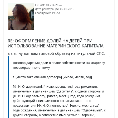
IP/Host: 10.214.28.---
Дата регистрации: 09.02.2015
Сообщений: 19 554
RE: ОФОРМЛЕНИЕ ДОЛЕЙ НА ДЕТЕЙ ПРИ
ИСПОЛЬЗОВАНИЕ МАТЕРИНСКОГО КАПИТАЛА
ыыы. ну вот вам типовой образец из титульной СПС:
Договор дарения доли в праве собственности на квартиру
несовершеннолетнему
г. [место заключения договора] [число, месяц, год]
[Ф. И. О. дарителя], [число, месяц, год] года рождения,
именуемый в дальнейшем "Даритель", с одной стороны и
[Ф. И. О. одаряемого], [число, месяц, год] года рождения,
действующий с письменного согласия законного
представителя [Ф. И. О. полностью], [число, месяц, год]
года рождения, именуемый в дальнейшем "Одаряемый", с
другой стороны, а совместно именуемые "Стороны",