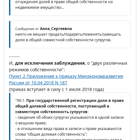
отчуждения долей в праве общей собственности на
недвижимое имущество...
Анна_Сергеевна
Сообщение от
никто не мешает продать/подарить/поменять/завещать
долю в общей совместной собственности супругов.
-------
И,
для исключения заблуждения
, о "двух различных
режимов собственности":
Пункт 2 Приложения к приказу Минэкономразвития
России от 10.04.2018 N 187
(приказ вступает в силу с 1 июля 2018 года)
"90.1.
При государственной регистрации доли в праве
общей долевой собственности, поступающей в
совместную собственность супругов
:
- сведения об обоих супругах указываются в одной записи
о вещном праве;
- в отношении вида права в записи о праве указываются
слова "общая долевая собственность";
после указания в записи о вещном праве размера доли в