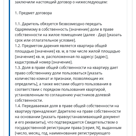
заключили настоящий договор о нижеследующем:
1. Предмет договора
1.1. Даритель обязуется безвозмездно передать
Одаряемому в собственность [значение] доли в праве
собственности на жилое помещение (далее - Дар) [указать
срок или отлагательное условие].
1.2. Предметом дарения является квартира общей
площадью [значение] кв. м, в том числе жилой площадью
[значение] кв. м, расположенная по адресу: [адрес],
кадастровый номер [значение].
1.3. Доля в праве общей собственности на квартиру дает
право собственнику доли пользоваться [указать
количество комнат и признаки, позволяющие их
определить], а также местами общего пользования в
соответствии с порядком пользования квартирой,
установленным по соглашению участников долевой
собственности.
1.4. Передаваемая доля в праве общей собственности на
квартиру принадлежит Дарителю на праве собственности
на основании [указать правоустанавливающий документ
и его реквизиты], что подтверждается Свидетельством о
государственной регистрации права [серия, N], выданным
[число, месяц, год, наименование регистрирующего