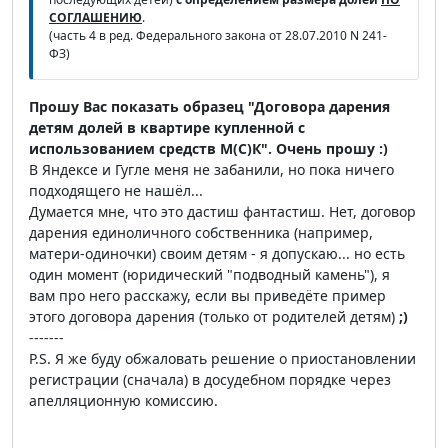
СОГЛАШЕНИЮ
.
(часть 4 в ред. Федерального закона от 28.07.2010 N 241-
ФЗ)
Прошу Вас показать образец "Договора дарения
детям долей в квартире купленной с
использованием средств М(С)К". Очень прошу :)
В Яндексе и Гугле меня не забанили, но пока ничего
подходящего не нашёл...
Думается мне, что это дастиш фантастиш. Нет, договор
дарения единоличного собственника (например,
матери-одиночки) своим детям - я допускаю... но есть
один момент (юридический "подводный камень"), я
вам про него расскажу, если вы приведёте пример
этого договора дарения (только от родителей детям)
;)
-------
P.S. Я же буду обжаловать решение о приостановлении
регистрации (сначала) в досудебном порядке через
апелляционную комиссию.