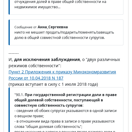
отчуждения долей в праве общей собственности на
недвижимое имущество...
Анна_Сергеевна
Сообщение от
никто не мешает продать/подарить/поменять/завещать
долю в общей совместной собственности супругов.
-------
И,
для исключения заблуждения
, о "двух различных
режимов собственности":
Пункт 2 Приложения к приказу Минэкономразвития
России от 10.04.2018 N 187
(приказ вступает в силу с 1 июля 2018 года)
"90.1.
При государственной регистрации доли в праве
общей долевой собственности, поступающей в
совместную собственность супругов
:
- сведения об обоих супругах указываются в одной записи
о вещном праве;
- в отношении вида права в записи о праве указываются
слова "общая долевая собственность";
после указания в записи о вещном праве размера доли в