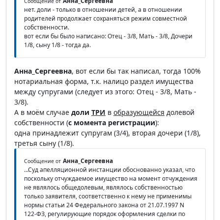
Анна_Сергеевна
Сообщение от
нет. доли - только в отношении детей, а в отношении
родителей продолжает сохраняться режим совместной
собственности.
вот если бы было написано: Отец - 3/8, Мать - 3/8, Дочери
1/8, сыну 1/8 - тогда да.
Анна_Сергеевна
, вот если бы так написал, тогда 100%
нотариальная форма, т.к. налицо раздел имущества
между супругами (следует из этого: Отец - 3/8, Мать -
3/8).
А в моём случае
доли
ТРИ
в
образующейся
долевой
собственности (
с момента регистрации
):
одна принадлежит супругам (3/4), вторая дочери (1/8),
третья сыну (1/8).
Анна_Сергеевна
Сообщение от
...Суд апелляционной инстанции обоснованно указал, что
поскольку отчуждаемое имущество на момент отчуждения
не являлось общедолевым, являлось собственностью
только заявителя, соответственно к нему не применимы
нормы статьи 24 Федерального закона от 21.07.1997 N
122-ФЗ, регулирующие порядок оформления сделки по