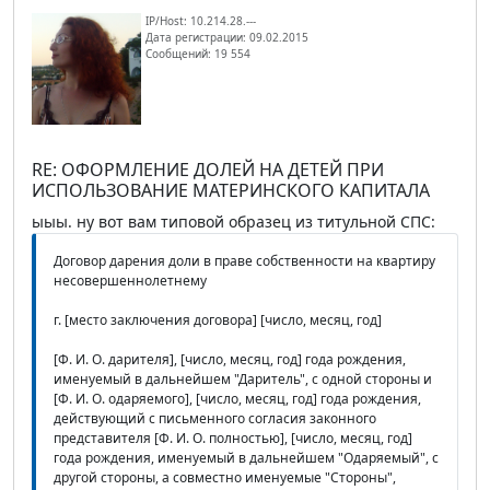
IP/Host: 10.214.28.---
Дата регистрации: 09.02.2015
Сообщений: 19 554
RE: ОФОРМЛЕНИЕ ДОЛЕЙ НА ДЕТЕЙ ПРИ
ИСПОЛЬЗОВАНИЕ МАТЕРИНСКОГО КАПИТАЛА
ыыы. ну вот вам типовой образец из титульной СПС:
Договор дарения доли в праве собственности на квартиру
несовершеннолетнему
г. [место заключения договора] [число, месяц, год]
[Ф. И. О. дарителя], [число, месяц, год] года рождения,
именуемый в дальнейшем "Даритель", с одной стороны и
[Ф. И. О. одаряемого], [число, месяц, год] года рождения,
действующий с письменного согласия законного
представителя [Ф. И. О. полностью], [число, месяц, год]
года рождения, именуемый в дальнейшем "Одаряемый", с
другой стороны, а совместно именуемые "Стороны",