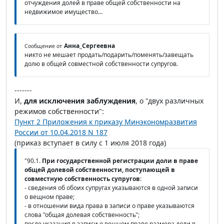
отчуждения долей в праве общей собственности на
недвижимое имущество...
Анна_Сергеевна
Сообщение от
никто не мешает продать/подарить/поменять/завещать
долю в общей совместной собственности супругов.
-------
И,
для исключения заблуждения
, о "двух различных
режимов собственности":
Пункт 2 Приложения к приказу Минэкономразвития
России от 10.04.2018 N 187
(приказ вступает в силу с 1 июля 2018 года)
"90.1.
При государственной регистрации доли в праве
общей долевой собственности, поступающей в
совместную собственность супругов
:
- сведения об обоих супругах указываются в одной записи
о вещном праве;
- в отношении вида права в записи о праве указываются
слова "общая долевая собственность";
после указания в записи о вещном праве размера доли в