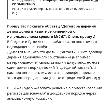
СОГЛАШЕНИЮ
.
(часть 4 в ред. Федерального закона от 28.07.2010 N 241-
ФЗ)
Прошу Вас показать образец "Договора дарения
детям долей в квартире купленной с
использованием средств М(С)К". Очень прошу :)
В Яндексе и Гугле меня не забанили, но пока ничего
подходящего не нашёл...
Думается мне, что это дастиш фантастиш. Нет, договор
дарения единоличного собственника (например,
матери-одиночки) своим детям - я допускаю... но есть
один момент (юридический "подводный камень"), я
вам про него расскажу, если вы приведёте пример
этого договора дарения (только от родителей детям)
;)
-------
P.S. Я же буду обжаловать решение о приостановлении
регистрации (сначала) в досудебном порядке через
апелляционную комиссию.