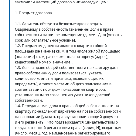
заключили настоящий договор о нижеследующем:
1. Предмет договора
1.1. Даритель обязуется безвозмездно передать
Одаряемому в собственность [значение] доли в праве
собственности на жилое помещение (далее - Дар) [указать
срок или отлагательное условие].
1.2. Предметом дарения является квартира общей
площадью [значение] кв. м, в том числе жилой площадью
[значение] кв. м, расположенная по адресу: [адрес],
кадастровый номер [значение].
1.3. Доля в праве общей собственности на квартиру дает
право собственнику доли пользоваться [указать
количество комнат и признаки, позволяющие их
определить], а также местами общего пользования в
соответствии с порядком пользования квартирой,
установленным по соглашению участников долевой
собственности.
1.4. Передаваемая доля в праве общей собственности на
квартиру принадлежит Дарителю на праве собственности
на основании [указать правоустанавливающий документ
и его реквизиты], что подтверждается Свидетельством о
государственной регистрации права [серия, N], выданным
[число, месяц, год, наименование регистрирующего