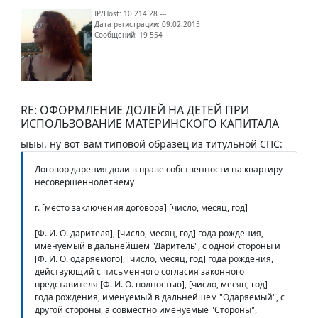
IP/Host: 10.214.28.---
Дата регистрации: 09.02.2015
Сообщений: 19 554
RE: ОФОРМЛЕНИЕ ДОЛЕЙ НА ДЕТЕЙ ПРИ
ИСПОЛЬЗОВАНИЕ МАТЕРИНСКОГО КАПИТАЛА
ыыы. ну вот вам типовой образец из титульной СПС:
Договор дарения доли в праве собственности на квартиру
несовершеннолетнему
г. [место заключения договора] [число, месяц, год]
[Ф. И. О. дарителя], [число, месяц, год] года рождения,
именуемый в дальнейшем "Даритель", с одной стороны и
[Ф. И. О. одаряемого], [число, месяц, год] года рождения,
действующий с письменного согласия законного
представителя [Ф. И. О. полностью], [число, месяц, год]
года рождения, именуемый в дальнейшем "Одаряемый", с
другой стороны, а совместно именуемые "Стороны",