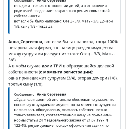
Анна_Сергеевна
Сообщение от
нет. доли - только в отношении детей, а в отношении
родителей продолжает сохраняться режим совместной
собственности.
вот если бы было написано: Отец - 3/8, Мать - 3/8, Дочери
1/8, сыну 1/8 - тогда да.
Анна_Сергеевна
, вот если бы так написал, тогда 100%
нотариальная форма, т.к. налицо раздел имущества
между супругами (следует из этого: Отец - 3/8, Мать -
3/8).
А в моём случае
доли
ТРИ
в
образующейся
долевой
собственности (
с момента регистрации
):
одна принадлежит супругам (3/4), вторая дочери (1/8),
третья сыну (1/8).
Анна_Сергеевна
Сообщение от
...Суд апелляционной инстанции обоснованно указал, что
поскольку отчуждаемое имущество на момент отчуждения
не являлось общедолевым, являлось собственностью
только заявителя, соответственно к нему не применимы
нормы статьи 24 Федерального закона от 21.07.1997 N
122-ФЗ, регулирующие порядок оформления сделки по