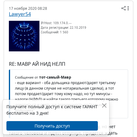
17 ноября 2020 08:28
Lawyer54
IP/Host: 109.174.0.---
Дата регистрации: 22.10.2019
Сообщений: 1 560
RE: МАВР АЙ НИД НЕЛП
тот-самый-Мавр
Сообщение от
- еще вариант - оба дольщика продают/дарят третьему
лицу (в данном случае не нотариальная сделка), а тот
потом продает/дарит тому кому надо, но тут минусы -
налоги (НДФЛ) и найти такого третьего которому можно
довериться и опять же доверенность от "дальнего
Получите полный доступ к системе ГАРАНТ
дольщика"
бесплатно на 3 дня!
Получить доступ
Да, такой вариант тоже приходил в голову, но нет
такого человека и НДФЛ отпугнул. Придется ждать