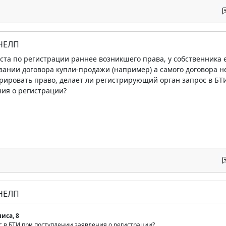
 НЕЛП
та по регистрации раннее возникшего права, у собственника е
вании договора купли-продажи (например) а самого договора н
рировать право, делает ли регистрирующий орган запрос в БТИ
ия о регистрации?
 НЕЛП
иса, 8
с в БТИ при поступлении заявления о регистрации?