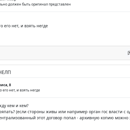
ельно должен быть оригинал представлен
то его нет, и взять негде
 НЕЛП
иса, 8
о его нет, и взять негде
жду кем и кем?
ряпать? (если стороны живы или например орган гос власти с о
ентрализованный этот договор попал - архивную копию можно 