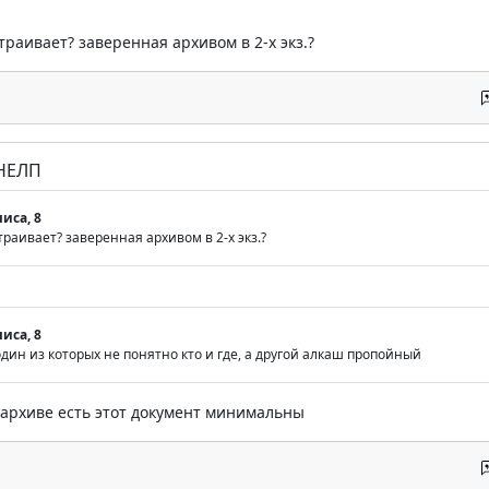
траивает? заверенная архивом в 2-х экз.?
 НЕЛП
иса, 8
траивает? заверенная архивом в 2-х экз.?
иса, 8
дин из которых не понятно кто и где, а другой алкаш пропойный
 архиве есть этот документ минимальны