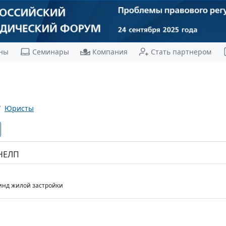
ны
Семинары
Компания
Стать партнером
Юристы
 НЕЛП
 инд жилой застройки