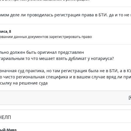
амом деле ли проводилась регистрация права в БТИ. да и то не 
иса, 8
новании данных документов зарегистрировать право
ельно должен быть оригинал представлен
тариальным то что мешает взять дубликат у нотариуса?
значная суд практика, но там регистрация была не в БТИ, а в 
о чисто региональная специфика и в вашем случае вряд ли пр
сылку на решение суда
 НЕЛП
мый-Мавр