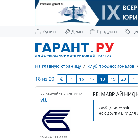
Купить
Демо
Продукты
Це
На главную страницу
Клуб профессионалов
18 из 20
16
17
18
19
20
RE: МАВР АЙ НИД
27 сентября 2020 21:14
vtb
vtb
Сообщение от
но с другим ВРИ для
IP/Host: 188.94.33.---