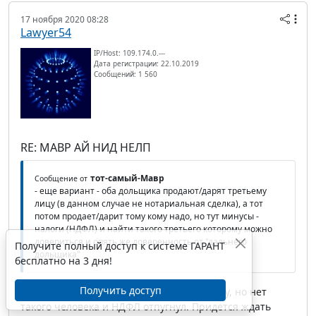
17 ноября 2020 08:28
Lawyer54
IP/Host: 109.174.0.---
Дата регистрации: 22.10.2019
Сообщений: 1 560
RE: МАВР АЙ НИД НЕЛП
тот-самый-Мавр
Сообщение от
- еще вариант - оба дольщика продают/дарят третьему
лицу (в данном случае не нотариальная сделка), а тот
потом продает/дарит тому кому надо, но тут минусы -
налоги (НДФЛ) и найти такого третьего которому можно
довериться и опять же доверенность от "дальнего
Получите полный доступ к системе ГАРАНТ
дольщика"
бесплатно на 3 дня!
Получить доступ
Да, такой вариант тоже приходил в голову, но нет
такого человека и НДФЛ отпугнул. Придется ждать