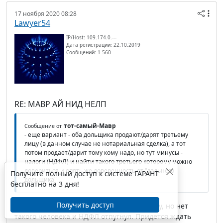
17 ноября 2020 08:28
Lawyer54
IP/Host: 109.174.0.---
Дата регистрации: 22.10.2019
Сообщений: 1 560
RE: МАВР АЙ НИД НЕЛП
тот-самый-Мавр
Сообщение от
- еще вариант - оба дольщика продают/дарят третьему
лицу (в данном случае не нотариальная сделка), а тот
потом продает/дарит тому кому надо, но тут минусы -
налоги (НДФЛ) и найти такого третьего которому можно
довериться и опять же доверенность от "дальнего
Получите полный доступ к системе ГАРАНТ
дольщика"
бесплатно на 3 дня!
Получить доступ
Да, такой вариант тоже приходил в голову, но нет
такого человека и НДФЛ отпугнул. Придется ждать