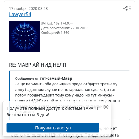
17 ноября 2020 08:28
Lawyer54
IP/Host: 109.174.0.---
Дата регистрации: 22.10.2019
Сообщений: 1 560
RE: МАВР АЙ НИД НЕЛП
тот-самый-Мавр
Сообщение от
- еще вариант - оба дольщика продают/дарят третьему
лицу (в данном случае не нотариальная сделка), а тот
потом продает/дарит тому кому надо, но тут минусы -
налоги (НДФЛ) и найти такого третьего которому можно
довериться и опять же доверенность от "дальнего
Получите полный доступ к системе ГАРАНТ
дольщика"
бесплатно на 3 дня!
Получить доступ
Да, такой вариант тоже приходил в голову, но нет
такого человека и НДФЛ отпугнул. Придется ждать