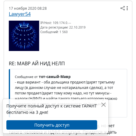
17 ноября 2020 08:28
Lawyer54
IP/Host: 109.174.0.---
Дата регистрации: 22.10.2019
Сообщений: 1 560
RE: МАВР АЙ НИД НЕЛП
тот-самый-Мавр
Сообщение от
- еще вариант - оба дольщика продают/дарят третьему
лицу (в данном случае не нотариальная сделка), а тот
потом продает/дарит тому кому надо, но тут минусы -
налоги (НДФЛ) и найти такого третьего которому можно
довериться и опять же доверенность от "дальнего
Получите полный доступ к системе ГАРАНТ
дольщика"
бесплатно на 3 дня!
Получить доступ
Да, такой вариант тоже приходил в голову, но нет
такого человека и НДФЛ отпугнул. Придется ждать