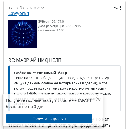
17 ноября 2020 08:28
Lawyer54
IP/Host: 109.174.0.---
Дата регистрации: 22.10.2019
Сообщений: 1 560
RE: МАВР АЙ НИД НЕЛП
тот-самый-Мавр
Сообщение от
- еще вариант - оба дольщика продают/дарят третьему
лицу (в данном случае не нотариальная сделка), а тот
потом продает/дарит тому кому надо, но тут минусы -
налоги (НДФЛ) и найти такого третьего которому можно
довериться и опять же доверенность от "дальнего
Получите полный доступ к системе ГАРАНТ
дольщика"
бесплатно на 3 дня!
Получить доступ
Да, такой вариант тоже приходил в голову, но нет
такого человека и НДФЛ отпугнул. Придется ждать