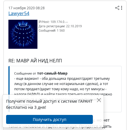
17 ноября 2020 08:28
Lawyer54
IP/Host: 109.174.0.---
Дата регистрации: 22.10.2019
Сообщений: 1 560
RE: МАВР АЙ НИД НЕЛП
тот-самый-Мавр
Сообщение от
- еще вариант - оба дольщика продают/дарят третьему
лицу (в данном случае не нотариальная сделка), а тот
потом продает/дарит тому кому надо, но тут минусы -
налоги (НДФЛ) и найти такого третьего которому можно
довериться и опять же доверенность от "дальнего
Получите полный доступ к системе ГАРАНТ
дольщика"
бесплатно на 3 дня!
Получить доступ
Да, такой вариант тоже приходил в голову, но нет
такого человека и НДФЛ отпугнул. Придется ждать