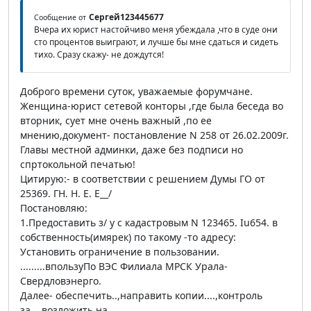
Сергей123445677
Сообщение от
Вчера их юрист настойчиво меня убеждала ,что в суде они
сто процентов выиграют, и лучше бы мне сдаться и сидеть
тихо. Сразу скажу- не дождутся!
Доброго времени суток, уважаемые форумчане.
Женщина-юрист сетевой конторы ,где была беседа во
вторник, сует мне очень важный ,по ее
мнению,документ- постановление N 258 от 26.02.2009г.
Главы местной админки, даже без подписи но
спртокольной печатью!
Цитирую:- в соответствии с решением Думы ГО от
25369. ГН. Н. Е. Е__/
Постановляю:
1.Предоставить з/ у с кадастровым N 123465. Iu654. в
собственность(имярек) по такому -то адресу:
Установить ограничение в пользовании.
.........впользуПо ВЭС Филиала МРСК Урала-
Свердловэнерго.
Далее- обеспечить..,направить копии....,контроль
за...,возложить на....,