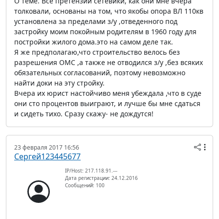
О теме. Все претензии сетевики, как они мне вчера
толковали, основаны на том, что якобы опора ВЛ 110кв
установлена за пределами з/у ,отведенного под
застройку моим покойным родителям в 1960 году для
постройки жилого дома.это на самом деле так.
Я же предполагаю,что строительство велось без
разрешения ОМС ,а также не отводился з/у ,без всяких
обязательных согласований, поэтому невозможно
найти доки на эту стройку.
Вчера их юрист настойчиво меня убеждала ,что в суде
они сто процентов выиграют, и лучше бы мне сдаться
и сидеть тихо. Сразу скажу- не дождутся!
23 февраля 2017 16:56
Сергей123445677
IP/Host: 217.118.91.---
Дата регистрации: 24.12.2016
Сообщений: 100