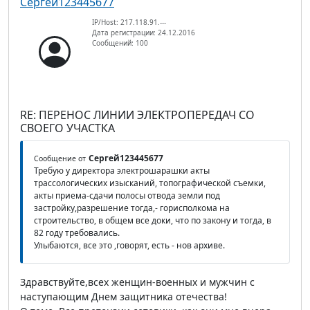
Сергей123445677
IP/Host: 217.118.91.---
Дата регистрации: 24.12.2016
Сообщений: 100
RE: ПЕРЕНОС ЛИНИИ ЭЛЕКТРОПЕРЕДАЧ СО
СВОЕГО УЧАСТКА
Сергей123445677
Сообщение от
Требую у директора электрошарашки акты
трассологических изысканий, топографической съемки,
акты приема-сдачи полосы отвода земли под
застройку,разрешение тогда,- горисполкома на
строительство, в общем все доки, что по закону и тогда, в
82 году требовались.
Улыбаются, все это ,говорят, есть - нов архиве.
Здравствуйте,всех женщин-военных и мужчин с
наступающим Днем защитника отечества!