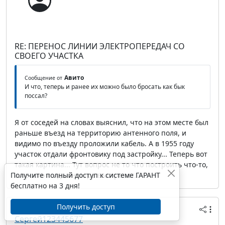
RE: ПЕРЕНОС ЛИНИИ ЭЛЕКТРОПЕРЕДАЧ СО
СВОЕГО УЧАСТКА
Авито
Сообщение от
И что, теперь и ранее их можно было бросать как бык
поссал?
Я от соседей на словах выяснил, что на этом месте был
раньше въезд на территорию антенного поля, и
видимо по въезду проложили кабель. А в 1955 году
участок отдали фронтовику под застройку... Теперь вот
такая картина... Тут вопрос не то что построить что-то,
Получите полный доступ к системе ГАРАНТ
а просто когда он и где выстрелит...
бесплатно на 3 дня!
Получить доступ
28 февраля 2017 14:43
Сергей123445677