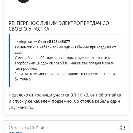
RE: ПЕРЕНОС ЛИНИИ ЭЛЕКТРОПЕРЕДАЧ СО
СВОЕГО УЧАСТКА
Сергей123445677
Сообщение от
Тюменский: а кабель точно один? Обычно прикладывают
два.
У меня было в 99 году, я в те годы трудился энергетиков
вгорбольнице,сдох силовой КЛ на6кВ,так полдня искали
где пробило.
Если на этом месте оказалось какое-то строение, снесли
бы точно.
Недалеко от граници участка ВЛ-10 кВ, от неё отпайка
и спуск уже кабелем подземно. Со столба кабель один
спускается...
28 февраля 2017 14:11