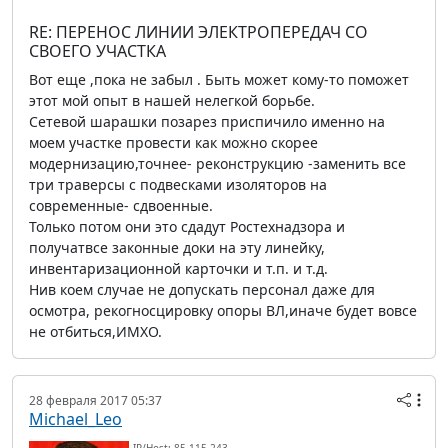
RE: ПЕРЕНОС ЛИНИИ ЭЛЕКТРОПЕРЕДАЧ СО
СВОЕГО УЧАСТКА
Вот еще ,пока не забыл . Быть может кому-то поможет
этот мой опыт в нашей нелегкой борьбе.
Сетевой шарашки позарез приспичило именно на
моем участке провести как можно скорее
модернизацию,точнее- реконструкцию -заменить все
три траверсы с подвесками изоляторов на
современные- сдвоенные.
Только потом они это сдадут Ростехнадзора и
получатвсе законные доки на эту линейку,
инвентаризационной карточки и т.п. и т.д.
Нив коем случае не допускать персонал даже для
осмотра, рекогносцировку опоры ВЛ,иначе будет вовсе
не отбиться,ИМХО.
28 февраля 2017 05:37
Michael_Leo
IP/Host: 85.115.243.---