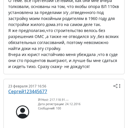
О теме. Все претензии сетевики, как они мне вчера
толковали, основаны на том, что якобы опора ВЛ 110кв
установлена за пределами з/у ,отведенного под
застройку моим покойным родителям в 1960 году для
постройки жилого дома.это на самом деле так.
Я же предполагаю,что строительство велось без
разрешения ОМС ,а также не отводился з/у ,без всяких
обязательных согласований, поэтому невозможно
найти доки на эту стройку.
Вчера их юрист настойчиво меня убеждала ,что в суде
они сто процентов выиграют, и лучше бы мне сдаться
и сидеть тихо. Сразу скажу- не дождутся!
23 февраля 2017 16:56
Сергей123445677
IP/Host: 217.118.91.---
Дата регистрации: 24.12.2016
Сообщений: 100