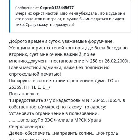
Сергей123445677
Сообщение от
Вчера их юрист настойчиво меня убеждала ,что в суде они
сто процентов выиграют, и лучше бы мне сдаться и сидеть
тихо. Сразу скажу- не дождутся!
Доброго времени суток, уважаемые форумчане.
Женщина-юрист сетевой конторы ,где была беседа во
вторник, сует мне очень важный ,по ее
мнению,документ- постановление N 258 от 26.02.2009г.
Главы местной админки, даже без подписи но
спртокольной печатью!
Цитирую:- в соответствии с решением Думы ГО от
25369. ГН. Н. Е. Е__/
Постановляю:
1.Предоставить з/ у с кадастровым N 123465. Iu654. в
собственность(имярек) по такому -то адресу:
Установить ограничение в пользовании.
.........впользуПо ВЭС Филиала МРСК Урала-
Свердловэнерго.
Далее- обеспечить..,направить копии....,контроль
за...,возложить на....,