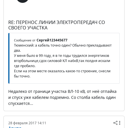
RE: ПЕРЕНОС ЛИНИИ ЭЛЕКТРОПЕРЕДАЧ СО
СВОЕГО УЧАСТКА
Сергей123445677
Сообщение от
Тюменский: а кабель точно один? Обычно прикладывают
два.
У меня было в 99 году, я в те годы трудился энергетиков
вгорбольнице,сдох силовой КЛ на6кВ,так полдня искали
где пробило.
Если на этом месте оказалось какое-то строение, снесли
бы точно.
Недалеко от граници участка ВЛ-10 кВ, от неё отпайка
и спуск уже кабелем подземно. Со столба кабель один
спускается...
28 февраля 2017 14:11