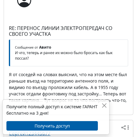
RE: ПЕРЕНОС ЛИНИИ ЭЛЕКТРОПЕРЕДАЧ СО
СВОЕГО УЧАСТКА
Авито
Сообщение от
И что, теперь и ранее их можно было бросать как бык
поссал?
Я от соседей на словах выяснил, что на этом месте был
раньше въезд на территорию антенного поля, и
видимо по въезду проложили кабель. А в 1955 году
участок отдали фронтовику под застройку... Теперь вот
такая картина... Тут вопрос не то что построить что-то,
Получите полный доступ к системе ГАРАНТ
а просто когда он и где выстрелит...
бесплатно на 3 дня!
Получить доступ
28 февраля 2017 14:43
Сергей123445677