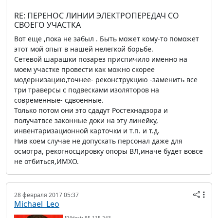
RE: ПЕРЕНОС ЛИНИИ ЭЛЕКТРОПЕРЕДАЧ СО
СВОЕГО УЧАСТКА
Вот еще ,пока не забыл . Быть может кому-то поможет
этот мой опыт в нашей нелегкой борьбе.
Сетевой шарашки позарез приспичило именно на
моем участке провести как можно скорее
модернизацию,точнее- реконструкцию -заменить все
три траверсы с подвесками изоляторов на
современные- сдвоенные.
Только потом они это сдадут Ростехнадзора и
получатвсе законные доки на эту линейку,
инвентаризационной карточки и т.п. и т.д.
Нив коем случае не допускать персонал даже для
осмотра, рекогносцировку опоры ВЛ,иначе будет вовсе
не отбиться,ИМХО.
28 февраля 2017 05:37
Michael_Leo
IP/Host: 85.115.243.---