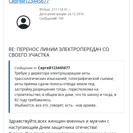
Сергей123445677
IP/Host: 217.118.91.---
Дата регистрации: 24.12.2016
Сообщений: 100
RE: ПЕРЕНОС ЛИНИИ ЭЛЕКТРОПЕРЕДАЧ СО
СВОЕГО УЧАСТКА
Сергей123445677
Сообщение от
Требую у директора электрошарашки акты
трассологических изысканий, топографической съемки,
акты приема-сдачи полосы отвода земли под
застройку,разрешение тогда,- горисполкома на
строительство, в общем все доки, что по закону и тогда, в
82 году требовались.
Улыбаются, все это ,говорят, есть - нов архиве.
Здравствуйте,всех женщин-военных и мужчин с
наступающим Днем защитника отечества!