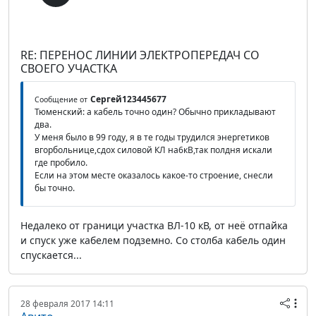
RE: ПЕРЕНОС ЛИНИИ ЭЛЕКТРОПЕРЕДАЧ СО
СВОЕГО УЧАСТКА
Сергей123445677
Сообщение от
Тюменский: а кабель точно один? Обычно прикладывают
два.
У меня было в 99 году, я в те годы трудился энергетиков
вгорбольнице,сдох силовой КЛ на6кВ,так полдня искали
где пробило.
Если на этом месте оказалось какое-то строение, снесли
бы точно.
Недалеко от граници участка ВЛ-10 кВ, от неё отпайка
и спуск уже кабелем подземно. Со столба кабель один
спускается...
28 февраля 2017 14:11