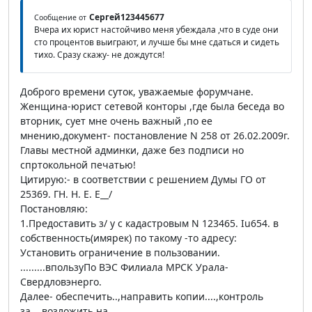
Сергей123445677
Сообщение от
Вчера их юрист настойчиво меня убеждала ,что в суде они
сто процентов выиграют, и лучше бы мне сдаться и сидеть
тихо. Сразу скажу- не дождутся!
Доброго времени суток, уважаемые форумчане.
Женщина-юрист сетевой конторы ,где была беседа во
вторник, сует мне очень важный ,по ее
мнению,документ- постановление N 258 от 26.02.2009г.
Главы местной админки, даже без подписи но
спртокольной печатью!
Цитирую:- в соответствии с решением Думы ГО от
25369. ГН. Н. Е. Е__/
Постановляю:
1.Предоставить з/ у с кадастровым N 123465. Iu654. в
собственность(имярек) по такому -то адресу:
Установить ограничение в пользовании.
.........впользуПо ВЭС Филиала МРСК Урала-
Свердловэнерго.
Далее- обеспечить..,направить копии....,контроль
за...,возложить на....,