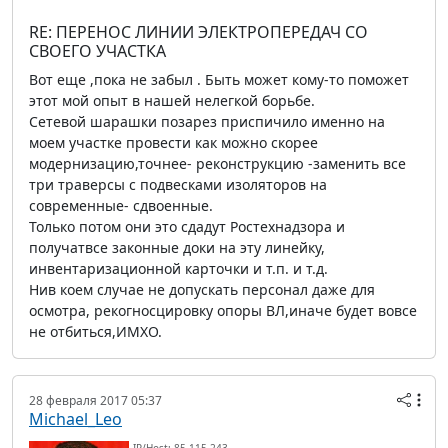
RE: ПЕРЕНОС ЛИНИИ ЭЛЕКТРОПЕРЕДАЧ СО
СВОЕГО УЧАСТКА
Вот еще ,пока не забыл . Быть может кому-то поможет
этот мой опыт в нашей нелегкой борьбе.
Сетевой шарашки позарез приспичило именно на
моем участке провести как можно скорее
модернизацию,точнее- реконструкцию -заменить все
три траверсы с подвесками изоляторов на
современные- сдвоенные.
Только потом они это сдадут Ростехнадзора и
получатвсе законные доки на эту линейку,
инвентаризационной карточки и т.п. и т.д.
Нив коем случае не допускать персонал даже для
осмотра, рекогносцировку опоры ВЛ,иначе будет вовсе
не отбиться,ИМХО.
28 февраля 2017 05:37
Michael_Leo
IP/Host: 85.115.243.---