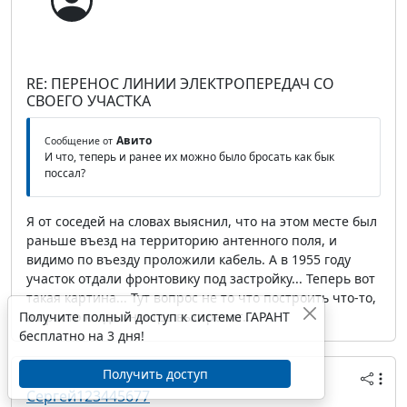
RE: ПЕРЕНОС ЛИНИИ ЭЛЕКТРОПЕРЕДАЧ СО
СВОЕГО УЧАСТКА
Авито
Сообщение от
И что, теперь и ранее их можно было бросать как бык
поссал?
Я от соседей на словах выяснил, что на этом месте был
раньше въезд на территорию антенного поля, и
видимо по въезду проложили кабель. А в 1955 году
участок отдали фронтовику под застройку... Теперь вот
такая картина... Тут вопрос не то что построить что-то,
Получите полный доступ к системе ГАРАНТ
а просто когда он и где выстрелит...
бесплатно на 3 дня!
Получить доступ
28 февраля 2017 14:43
Сергей123445677