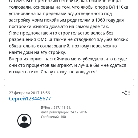
О теме. Все претензии сетевики, как они мне вчера
толковали, основаны на том, что якобы опора ВЛ 110кв
установлена за пределами з/у ,отведенного под
застройку моим покойным родителям в 1960 году для
постройки жилого дома.это на самом деле так.
Я же предполагаю,что строительство велось без
разрешения ОМС ,а также не отводился з/у ,без всяких
обязательных согласований, поэтому невозможно
найти доки на эту стройку.
Вчера их юрист настойчиво меня убеждала ,что в суде
они сто процентов выиграют, и лучше бы мне сдаться
и сидеть тихо. Сразу скажу- не дождутся!
23 февраля 2017 16:56
Сергей123445677
IP/Host: 217.118.91.---
Дата регистрации: 24.12.2016
Сообщений: 100