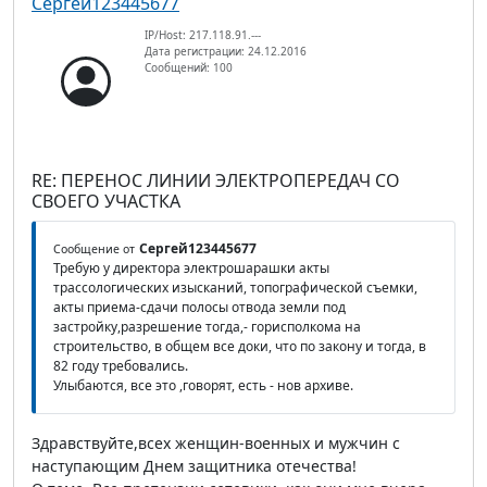
Сергей123445677
IP/Host: 217.118.91.---
Дата регистрации: 24.12.2016
Сообщений: 100
RE: ПЕРЕНОС ЛИНИИ ЭЛЕКТРОПЕРЕДАЧ СО
СВОЕГО УЧАСТКА
Сергей123445677
Сообщение от
Требую у директора электрошарашки акты
трассологических изысканий, топографической съемки,
акты приема-сдачи полосы отвода земли под
застройку,разрешение тогда,- горисполкома на
строительство, в общем все доки, что по закону и тогда, в
82 году требовались.
Улыбаются, все это ,говорят, есть - нов архиве.
Здравствуйте,всех женщин-военных и мужчин с
наступающим Днем защитника отечества!