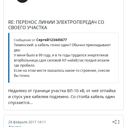
RE: ПЕРЕНОС ЛИНИИ ЭЛЕКТРОПЕРЕДАЧ СО
СВОЕГО УЧАСТКА
Сергей123445677
Сообщение от
Тюменский: а кабель точно один? Обычно прикладывают
два.
У меня было в 99 году, я в те годы трудился энергетиков
вгорбольнице,сдох силовой КЛ на6кВ,так полдня искали
где пробило.
Если на этом месте оказалось какое-то строение, снесли
бы точно.
Недалеко от граници участка ВЛ-10 кВ, от неё отпайка
и спуск уже кабелем подземно. Со столба кабель один
спускается...
28 февраля 2017 14:11