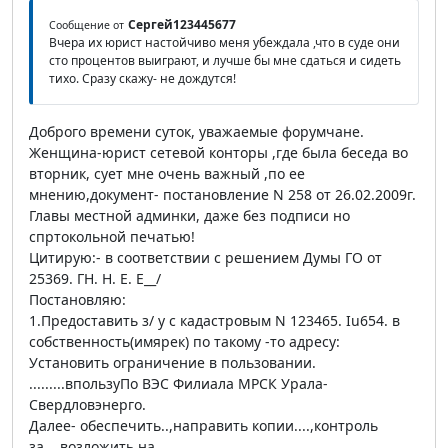
Сергей123445677
Сообщение от
Вчера их юрист настойчиво меня убеждала ,что в суде они
сто процентов выиграют, и лучше бы мне сдаться и сидеть
тихо. Сразу скажу- не дождутся!
Доброго времени суток, уважаемые форумчане.
Женщина-юрист сетевой конторы ,где была беседа во
вторник, сует мне очень важный ,по ее
мнению,документ- постановление N 258 от 26.02.2009г.
Главы местной админки, даже без подписи но
спртокольной печатью!
Цитирую:- в соответствии с решением Думы ГО от
25369. ГН. Н. Е. Е__/
Постановляю:
1.Предоставить з/ у с кадастровым N 123465. Iu654. в
собственность(имярек) по такому -то адресу:
Установить ограничение в пользовании.
.........впользуПо ВЭС Филиала МРСК Урала-
Свердловэнерго.
Далее- обеспечить..,направить копии....,контроль
за...,возложить на....,