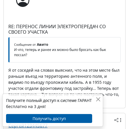
RE: ПЕРЕНОС ЛИНИИ ЭЛЕКТРОПЕРЕДАЧ СО
СВОЕГО УЧАСТКА
Авито
Сообщение от
И что, теперь и ранее их можно было бросать как бык
поссал?
Я от соседей на словах выяснил, что на этом месте был
раньше въезд на территорию антенного поля, и
видимо по въезду проложили кабель. А в 1955 году
участок отдали фронтовику под застройку... Теперь вот
такая картина... Тут вопрос не то что построить что-то,
Получите полный доступ к системе ГАРАНТ
а просто когда он и где выстрелит...
бесплатно на 3 дня!
Получить доступ
28 февраля 2017 14:43
Сергей123445677