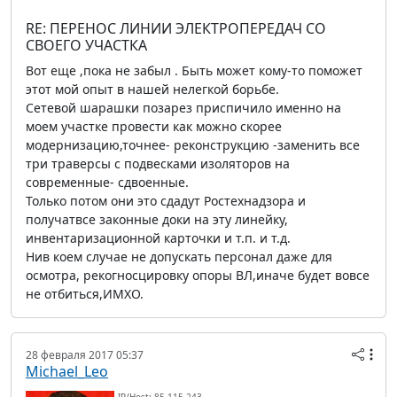
RE: ПЕРЕНОС ЛИНИИ ЭЛЕКТРОПЕРЕДАЧ СО
СВОЕГО УЧАСТКА
Вот еще ,пока не забыл . Быть может кому-то поможет
этот мой опыт в нашей нелегкой борьбе.
Сетевой шарашки позарез приспичило именно на
моем участке провести как можно скорее
модернизацию,точнее- реконструкцию -заменить все
три траверсы с подвесками изоляторов на
современные- сдвоенные.
Только потом они это сдадут Ростехнадзора и
получатвсе законные доки на эту линейку,
инвентаризационной карточки и т.п. и т.д.
Нив коем случае не допускать персонал даже для
осмотра, рекогносцировку опоры ВЛ,иначе будет вовсе
не отбиться,ИМХО.
28 февраля 2017 05:37
Michael_Leo
IP/Host: 85.115.243.---