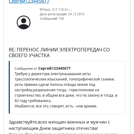
Сергей123445677
IP/Host: 217.118.91.---
Дата регистрации: 24.12.2016
Сообщений: 100
RE: ПЕРЕНОС ЛИНИИ ЭЛЕКТРОПЕРЕДАЧ СО
СВОЕГО УЧАСТКА
Сергей123445677
Сообщение от
Требую у директора электрошарашки акты
трассологических изысканий, топографической съемки,
акты приема-сдачи полосы отвода земли под
застройку,разрешение тогда,- горисполкома на
строительство, в общем все доки, что по закону и тогда, в
82 году требовались.
Улыбаются, все это ,говорят, есть - нов архиве.
Здравствуйте,всех женщин-военных и мужчин с
наступающим Днем защитника отечества!