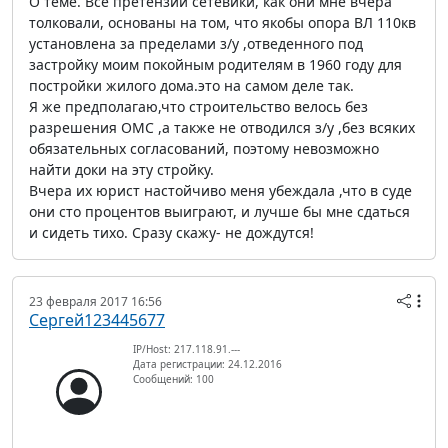
О теме. Все претензии сетевики, как они мне вчера
толковали, основаны на том, что якобы опора ВЛ 110кв
установлена за пределами з/у ,отведенного под
застройку моим покойным родителям в 1960 году для
постройки жилого дома.это на самом деле так.
Я же предполагаю,что строительство велось без
разрешения ОМС ,а также не отводился з/у ,без всяких
обязательных согласований, поэтому невозможно
найти доки на эту стройку.
Вчера их юрист настойчиво меня убеждала ,что в суде
они сто процентов выиграют, и лучше бы мне сдаться
и сидеть тихо. Сразу скажу- не дождутся!
23 февраля 2017 16:56
Сергей123445677
IP/Host: 217.118.91.---
Дата регистрации: 24.12.2016
Сообщений: 100