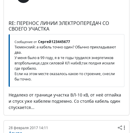
RE: ПЕРЕНОС ЛИНИИ ЭЛЕКТРОПЕРЕДАЧ СО
СВОЕГО УЧАСТКА
Сергей123445677
Сообщение от
Тюменский: а кабель точно один? Обычно прикладывают
два.
У меня было в 99 году, я в те годы трудился энергетиков
вгорбольнице,сдох силовой КЛ на6кВ,так полдня искали
где пробило.
Если на этом месте оказалось какое-то строение, снесли
бы точно.
Недалеко от граници участка ВЛ-10 кВ, от неё отпайка
и спуск уже кабелем подземно. Со столба кабель один
спускается...
28 февраля 2017 14:11