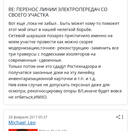
RE: ПЕРЕНОС ЛИНИИ ЭЛЕКТРОПЕРЕДАЧ СО
СВОЕГО УЧАСТКА
Вот еще ,пока не забыл . Быть может кому-то поможет
этот мой опыт в нашей нелегкой борьбе.
Сетевой шарашки позарез приспичило именно на
моем участке провести как можно скорее
модернизацию,точнее- реконструкцию -заменить все
три траверсы с подвесками изоляторов на
современные- сдвоенные.
Только потом они это сдадут Ростехнадзора и
получатвсе законные доки на эту линейку,
инвентаризационной карточки и т.п. и т.д.
Нив коем случае не допускать персонал даже для
осмотра, рекогносцировку опоры ВЛ,иначе будет вовсе
не отбиться,ИМХО.
28 февраля 2017 05:37
Michael_Leo
IP/Host: 85.115.243.---