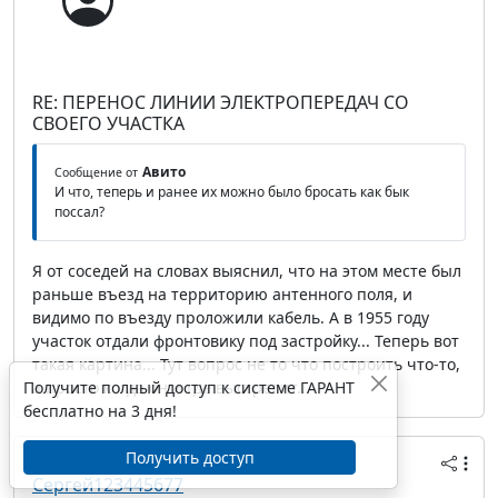
RE: ПЕРЕНОС ЛИНИИ ЭЛЕКТРОПЕРЕДАЧ СО
СВОЕГО УЧАСТКА
Авито
Сообщение от
И что, теперь и ранее их можно было бросать как бык
поссал?
Я от соседей на словах выяснил, что на этом месте был
раньше въезд на территорию антенного поля, и
видимо по въезду проложили кабель. А в 1955 году
участок отдали фронтовику под застройку... Теперь вот
такая картина... Тут вопрос не то что построить что-то,
Получите полный доступ к системе ГАРАНТ
а просто когда он и где выстрелит...
бесплатно на 3 дня!
Получить доступ
28 февраля 2017 14:43
Сергей123445677