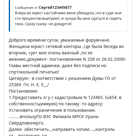
Сергей123445677
Сообщение от
Вчера их юрист настойчиво меня убеждала ,что в суде они
сто процентов выиграют, и лучше бы мне сдаться и сидеть
тихо. Сразу скажу- не дождутся!
Доброго времени суток, уважаемые форумчане.
Женщина-юрист сетевой конторы ,где была беседа во
вторник, сует мне очень важный ,по ее
мнению,документ- постановление N 258 от 26.02.2009г.
Главы местной админки, даже без подписи но
спртокольной печатью!
Цитирую:- в соответствии с решением Думы ГО от
25369. ГН. Н. Е. Е__/
Постановляю:
1.Предоставить з/ у с кадастровым N 123465. Iu654. в
собственность(имярек) по такому -то адресу:
Установить ограничение в пользовании.
.........впользуПо ВЭС Филиала МРСК Урала-
Свердловэнерго.
Далее- обеспечить..,направить копии....,контроль
за...,возложить на....,