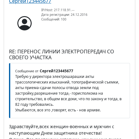
Сергей123445677
IP/Host: 217.118.91.---
Дата регистрации: 24.12.2016
Сообщений: 100
RE: ПЕРЕНОС ЛИНИИ ЭЛЕКТРОПЕРЕДАЧ СО
СВОЕГО УЧАСТКА
Сергей123445677
Сообщение от
Требую у директора электрошарашки акты
трассологических изысканий, топографической съемки,
акты приема-сдачи полосы отвода земли под
застройку,разрешение тогда,- горисполкома на
строительство, в общем все доки, что по закону и тогда, в
82 году требовались.
Улыбаются, все это ,говорят, есть - нов архиве.
Здравствуйте,всех женщин-военных и мужчин с
наступающим Днем защитника отечества!