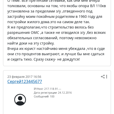
О теме. Все претензии сетевики, как они мне вчера
толковали, основаны на том, что якобы опора ВЛ 110кв
установлена за пределами з/у ,отведенного под
застройку моим покойным родителям в 1960 году для
постройки жилого дома.это на самом деле так.
Я же предполагаю,что строительство велось без
разрешения ОМС ,а также не отводился з/у ,без всяких
обязательных согласований, поэтому невозможно
найти доки на эту стройку.
Вчера их юрист настойчиво меня убеждала ,что в суде
они сто процентов выиграют, и лучше бы мне сдаться
и сидеть тихо. Сразу скажу- не дождутся!
23 февраля 2017 16:56
Сергей123445677
IP/Host: 217.118.91.---
Дата регистрации: 24.12.2016
Сообщений: 100