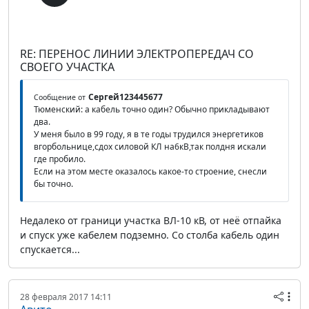
RE: ПЕРЕНОС ЛИНИИ ЭЛЕКТРОПЕРЕДАЧ СО
СВОЕГО УЧАСТКА
Сергей123445677
Сообщение от
Тюменский: а кабель точно один? Обычно прикладывают
два.
У меня было в 99 году, я в те годы трудился энергетиков
вгорбольнице,сдох силовой КЛ на6кВ,так полдня искали
где пробило.
Если на этом месте оказалось какое-то строение, снесли
бы точно.
Недалеко от граници участка ВЛ-10 кВ, от неё отпайка
и спуск уже кабелем подземно. Со столба кабель один
спускается...
28 февраля 2017 14:11