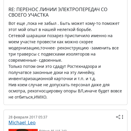
RE: ПЕРЕНОС ЛИНИИ ЭЛЕКТРОПЕРЕДАЧ СО
СВОЕГО УЧАСТКА
Вот еще ,пока не забыл . Быть может кому-то поможет
этот мой опыт в нашей нелегкой борьбе.
Сетевой шарашки позарез приспичило именно на
моем участке провести как можно скорее
модернизацию,точнее- реконструкцию -заменить все
три траверсы с подвесками изоляторов на
современные- сдвоенные.
Только потом они это сдадут Ростехнадзора и
получатвсе законные доки на эту линейку,
инвентаризационной карточки и т.п. и т.д.
Нив коем случае не допускать персонал даже для
осмотра, рекогносцировку опоры ВЛ,иначе будет вовсе
не отбиться,ИМХО.
28 февраля 2017 05:37
Michael_Leo
IP/Host: 85.115.243.---