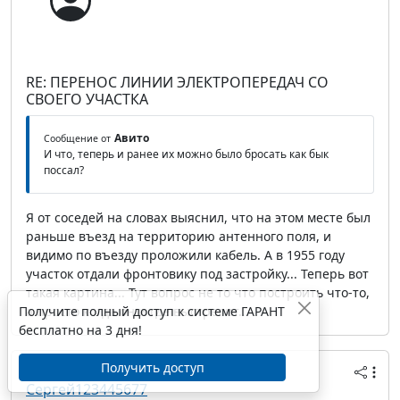
RE: ПЕРЕНОС ЛИНИИ ЭЛЕКТРОПЕРЕДАЧ СО
СВОЕГО УЧАСТКА
Авито
Сообщение от
И что, теперь и ранее их можно было бросать как бык
поссал?
Я от соседей на словах выяснил, что на этом месте был
раньше въезд на территорию антенного поля, и
видимо по въезду проложили кабель. А в 1955 году
участок отдали фронтовику под застройку... Теперь вот
такая картина... Тут вопрос не то что построить что-то,
Получите полный доступ к системе ГАРАНТ
а просто когда он и где выстрелит...
бесплатно на 3 дня!
Получить доступ
28 февраля 2017 14:43
Сергей123445677