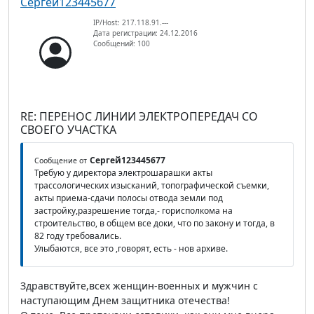
Сергей123445677
IP/Host: 217.118.91.---
Дата регистрации: 24.12.2016
Сообщений: 100
RE: ПЕРЕНОС ЛИНИИ ЭЛЕКТРОПЕРЕДАЧ СО
СВОЕГО УЧАСТКА
Сергей123445677
Сообщение от
Требую у директора электрошарашки акты
трассологических изысканий, топографической съемки,
акты приема-сдачи полосы отвода земли под
застройку,разрешение тогда,- горисполкома на
строительство, в общем все доки, что по закону и тогда, в
82 году требовались.
Улыбаются, все это ,говорят, есть - нов архиве.
Здравствуйте,всех женщин-военных и мужчин с
наступающим Днем защитника отечества!