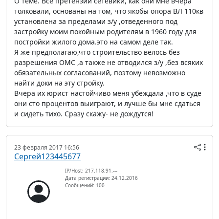
О теме. Все претензии сетевики, как они мне вчера
толковали, основаны на том, что якобы опора ВЛ 110кв
установлена за пределами з/у ,отведенного под
застройку моим покойным родителям в 1960 году для
постройки жилого дома.это на самом деле так.
Я же предполагаю,что строительство велось без
разрешения ОМС ,а также не отводился з/у ,без всяких
обязательных согласований, поэтому невозможно
найти доки на эту стройку.
Вчера их юрист настойчиво меня убеждала ,что в суде
они сто процентов выиграют, и лучше бы мне сдаться
и сидеть тихо. Сразу скажу- не дождутся!
23 февраля 2017 16:56
Сергей123445677
IP/Host: 217.118.91.---
Дата регистрации: 24.12.2016
Сообщений: 100