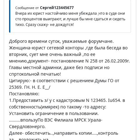
Сергей123445677
Сообщение от
Вчера их юрист настойчиво меня убеждала ,что в суде они
сто процентов выиграют, и лучше бы мне сдаться и сидеть
тихо. Сразу скажу- не дождутся!
Доброго времени суток, уважаемые форумчане.
Женщина-юрист сетевой конторы ,где была беседа во
вторник, сует мне очень важный ,по ее
мнению,документ- постановление N 258 от 26.02.2009г.
Главы местной админки, даже без подписи но
спртокольной печатью!
Цитирую:- в соответствии с решением Думы ГО от
25369. ГН. Н. Е. Е__/
Постановляю:
1.Предоставить з/ у с кадастровым N 123465. Iu654. в
собственность(имярек) по такому -то адресу:
Установить ограничение в пользовании.
.........впользуПо ВЭС Филиала МРСК Урала-
Свердловэнерго.
Далее- обеспечить..,направить копии....,контроль
за...,возложить на....,