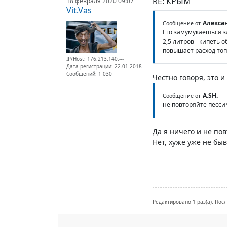
RE: КРЫМ
18 февраля 2020 09:07
Vit.Vas
Алексан
Сообщение от
Его замумукаешься за
2,5 литров - кипеть 
повышает расход топл
IP/Host: 176.213.140.---
Дата регистрации: 22.01.2018
Сообщений: 1 030
Честно говоря, это и
A.SH.
Сообщение от
не повторяйте песс
Да я ничего и не по
Нет, хуже уже не быв
Редактировано 1 раз(а). Посл