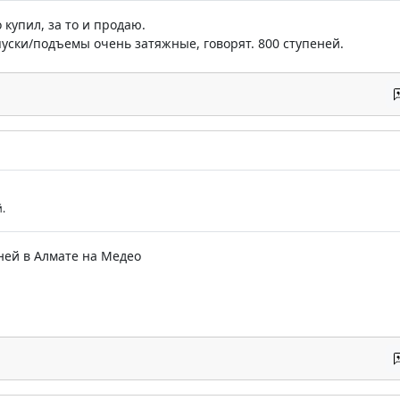
о купил, за то и продаю.
уски/подъемы очень затяжные, говорят. 800 ступеней.
.
пеней в Алмате на Медео