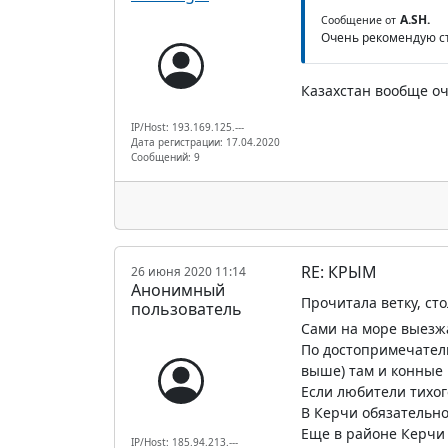
A.SH.
Сообщение от
Очень рекомендую съ
Казахстан вообще оч
IP/Host: 193.169.125.---
Дата регистрации: 17.04.2020
Сообщений: 9
RE: КРЫМ
26 июня 2020 11:14
Анонимный
Прочитала ветку, ст
пользователь
Сами на море выезжа
По достопримечатель
выше) там и конные 
Если любители тихого
В Керчи обязательн
Еще в районе Керчи 
IP/Host: 185.94.213.---