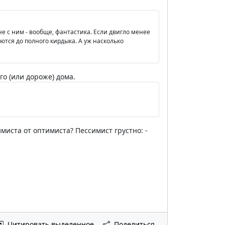
не с ним - вообще, фантастика. Если двигло менее
еются до полного кирдыка. А уж насколько
го (или дороже) дома.
миста от оптимиста? Пессимист грустно: -
Цитировать выделенное
Поделиться