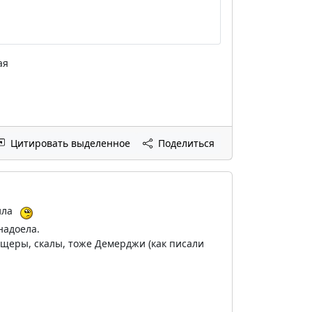
ая
Цитировать выделенное
Поделиться
ила
надоела.
щеры, скалы, тоже Демерджи (как писали