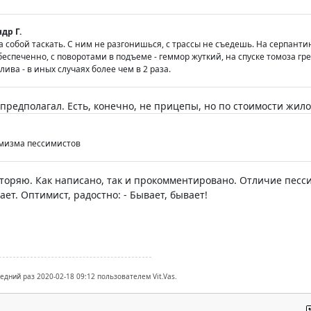
др Г.
 собой таскать. С ним не разгонишься, с трассы не съедешь. На серпанти
обеспеченно, с поворотами в подъеме - геммор жуткий, на спуске томоза гр
ива - в иных случаях более чем в 2 раза.
 предполагал. Есть, конечно, не прицепы, но по стоимости жило
имизма пессимистов
вторяю. Как написано, так и прокомментировано. Отличие песси
ает. Оптимист, радостно: - Бывает, бывает!
едний раз 2020-02-18 09:12 пользователем Vit.Vas.