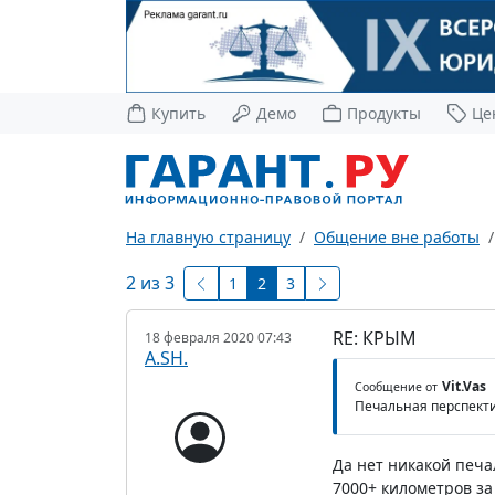
Купить
Демо
Продукты
Це
На главную страницу
Общение вне работы
2 из 3
1
2
3
RE: КРЫМ
18 февраля 2020 07:43
A.SH.
Vit.Vas
Сообщение от
Печальная перспекти
Да нет никакой печа
7000+ километров за