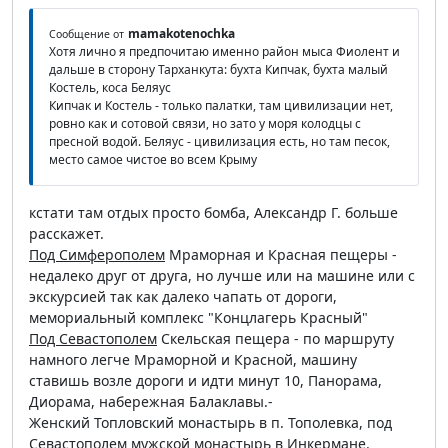
mamakotenochka
Сообщение от
Хотя лично я предпочитаю именно район мыса Фиолент и
дальше в сторону Тарханкута: бухта Кипчак, бухта малый
Костель, коса Беляус
Кипчак и Костель - только палатки, там цивилизации нет,
ровно как и сотовой связи, но зато у моря колодцы с
пресной водой. Беляус - цивилизация есть, но там песок,
место самое чистое во всем Крыму
кстати там отдых просто бомба, Александр Г. больше
расскажет.
Под Симферополем
Мраморная и Красная пещеры -
недалеко друг от друга, но лучше или на машине или с
экскурсией так как далеко чапать от дороги,
мемориальный комплекс "Концлагерь Красный"
Под Севастополем
Скельская пещера - по маршруту
намного легче Мраморной и Красной, машину
ставишь возле дороги и идти минут 10, Панорама,
Диорама, набережная Балаклавы.-
Женский Топловский монастырь в п. Тополевка, под
Севастополем мужской монастырь в Инкермане.