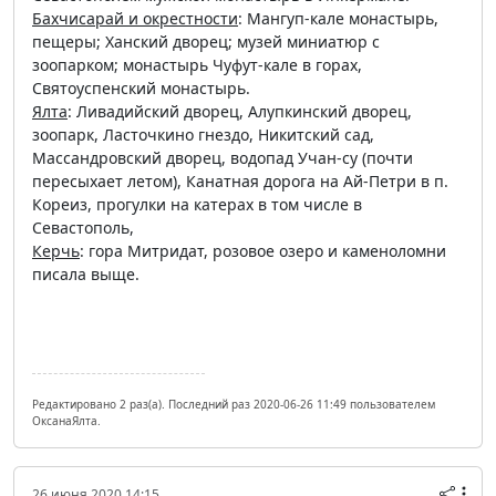
Бахчисарай и окрестности
: Мангуп-кале монастырь,
пещеры; Ханский дворец; музей миниатюр с
зоопарком; монастырь Чуфут-кале в горах,
Святоуспенский монастырь.
Ялта
: Ливадийский дворец, Алупкинский дворец,
зоопарк, Ласточкино гнездо, Никитский сад,
Массандровский дворец, водопад Учан-су (почти
пересыхает летом), Канатная дорога на Ай-Петри в п.
Кореиз, прогулки на катерах в том числе в
Севастополь,
Керчь
: гора Митридат, розовое озеро и каменоломни
писала выще.
Редактировано 2 раз(а). Последний раз 2020-06-26 11:49 пользователем
ОксанаЯлта.
26 июня 2020 14:15