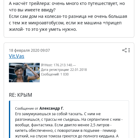
А насчёт трейлера: очень много кто путешествует, но
что вы имеете ввиду?
Если сам дом на колесах-то разница не очень большая
с тем же микроавтобусом, если же машина +прицеп
жилой- то это уже уметь нужно.
18 февраля 2020 09:07
Vit.Vas
IP/Host: 176.213.140.---
Дата регистрации: 22.01.2018
Сообщений: 1 030
RE: КРЫМ
Александр Г.
Сообщение от
Его замумукаешься за собой таскать. С ним не
разгонишься, с трассы не съедешь. На серпантине с ним -
вообще, фантастика. Если двигло менее 2,5 литров -
кипеть обеспеченно, с поворотами в подъеме - геммор
жуткий, на спуске томоза греются до полного кирдыка. А