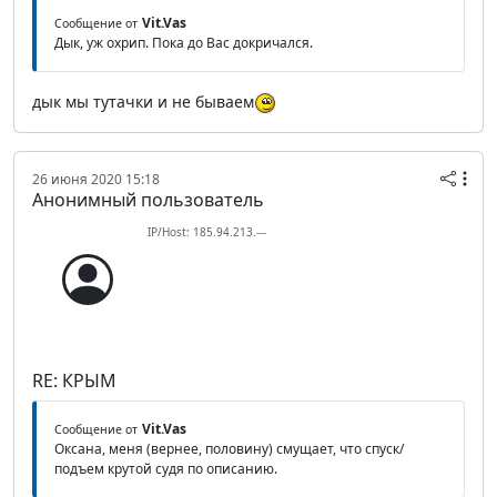
Vit.Vas
Сообщение от
Дык, уж охрип. Пока до Вас докричался.
дык мы тутачки и не бываем
26 июня 2020 15:18
Анонимный пользователь
IP/Host: 185.94.213.---
RE: КРЫМ
Vit.Vas
Сообщение от
Оксана, меня (вернее, половину) смущает, что спуск/
подъем крутой судя по описанию.