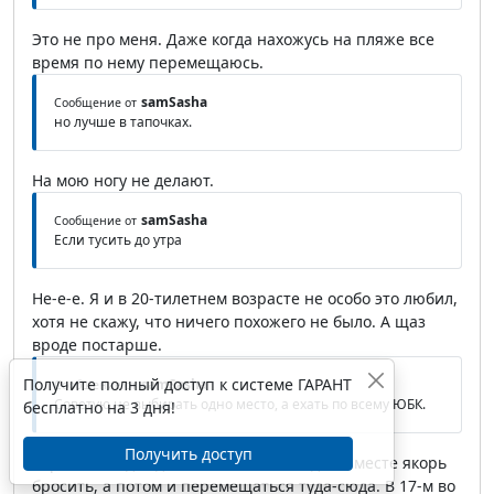
Это не про меня. Даже когда нахожусь на пляже все
время по нему перемещаюсь.
samSasha
Сообщение от
но лучше в тапочках.
На мою ногу не делают.
samSasha
Сообщение от
Если тусить до утра
Не-е-е. Я и в 20-тилетнем возрасте не особо это любил,
хотя не скажу, что ничего похожего не было. А щаз
вроде постарше.
Получите полный доступ к системе ГАРАНТ
samSasha
Сообщение от
Советую не выбирать одно место, а ехать по всему ЮБК.
бесплатно на 3 дня!
Получить доступ
Хороший вид отдыха, но хочется в одном месте якорь
бросить, а потом и перемещаться туда-сюда. В 17-м во