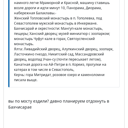
намного легче Мраморной и Красной, машину ставишь
возле дороги и идти минут 10, Панорама, Диорама,
набережная Балаклавы.-
Женский Топловский монастырь в п. Тополевка, под
Севастополем мужской монастырь в Инкермане.
Бахчисарай и окрестности: Мангуп-кале монастырь,
пещеры; Ханский дворец; музей миниатюр с зоопарком;
монастырь Чуфут-кале в горах, Святоуспенский
монастырь.
Ялта: Ливадийский дворец, Алупкинский дворец, зоопарк,
Ласточкино гнездо, Никитский сад, Массандровский
дворец, водопад Учан-су (почти пересыхает летом),
Канатная дорога на Ай-Петри в п. Кореиз, прогулки на
катерах в том числе в Севастополь,
Керчь: гора Митридат, розовое озеро и каменоломни
писала выще.
вы по мосту ездили? давно планируем отдохнуть в
Бахчисарае