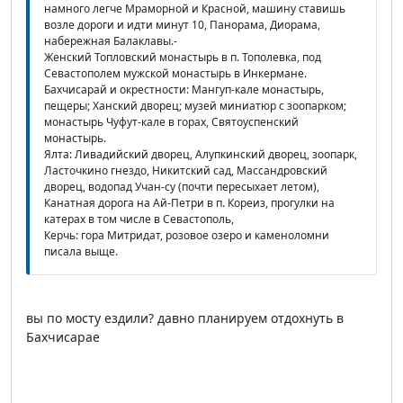
намного легче Мраморной и Красной, машину ставишь
возле дороги и идти минут 10, Панорама, Диорама,
набережная Балаклавы.-
Женский Топловский монастырь в п. Тополевка, под
Севастополем мужской монастырь в Инкермане.
Бахчисарай и окрестности: Мангуп-кале монастырь,
пещеры; Ханский дворец; музей миниатюр с зоопарком;
монастырь Чуфут-кале в горах, Святоуспенский
монастырь.
Ялта: Ливадийский дворец, Алупкинский дворец, зоопарк,
Ласточкино гнездо, Никитский сад, Массандровский
дворец, водопад Учан-су (почти пересыхает летом),
Канатная дорога на Ай-Петри в п. Кореиз, прогулки на
катерах в том числе в Севастополь,
Керчь: гора Митридат, розовое озеро и каменоломни
писала выще.
вы по мосту ездили? давно планируем отдохнуть в
Бахчисарае