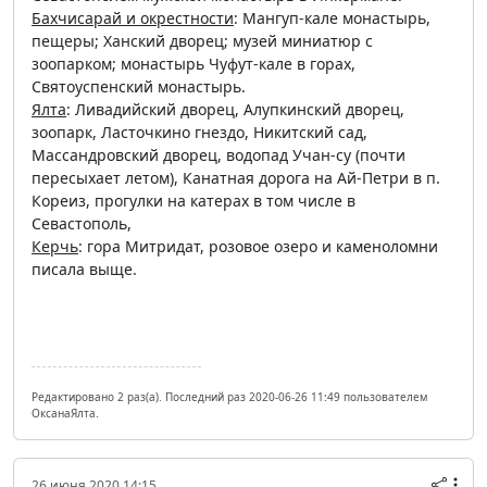
Бахчисарай и окрестности
: Мангуп-кале монастырь,
пещеры; Ханский дворец; музей миниатюр с
зоопарком; монастырь Чуфут-кале в горах,
Святоуспенский монастырь.
Ялта
: Ливадийский дворец, Алупкинский дворец,
зоопарк, Ласточкино гнездо, Никитский сад,
Массандровский дворец, водопад Учан-су (почти
пересыхает летом), Канатная дорога на Ай-Петри в п.
Кореиз, прогулки на катерах в том числе в
Севастополь,
Керчь
: гора Митридат, розовое озеро и каменоломни
писала выще.
Редактировано 2 раз(а). Последний раз 2020-06-26 11:49 пользователем
ОксанаЯлта.
26 июня 2020 14:15