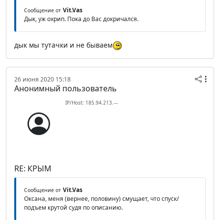
Vit.Vas
Сообщение от
Дык, уж охрип. Пока до Вас докричался.
дык мы тутачки и не бываем
26 июня 2020 15:18
Анонимный пользователь
IP/Host: 185.94.213.---
RE: КРЫМ
Vit.Vas
Сообщение от
Оксана, меня (вернее, половину) смущает, что спуск/
подъем крутой судя по описанию.