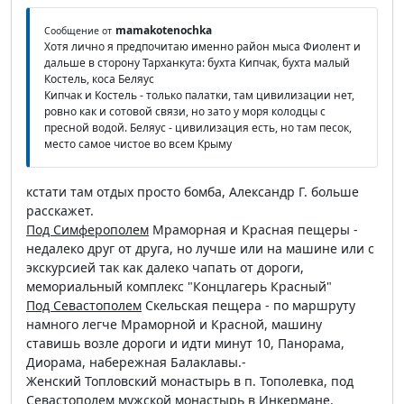
mamakotenochka
Сообщение от
Хотя лично я предпочитаю именно район мыса Фиолент и
дальше в сторону Тарханкута: бухта Кипчак, бухта малый
Костель, коса Беляус
Кипчак и Костель - только палатки, там цивилизации нет,
ровно как и сотовой связи, но зато у моря колодцы с
пресной водой. Беляус - цивилизация есть, но там песок,
место самое чистое во всем Крыму
кстати там отдых просто бомба, Александр Г. больше
расскажет.
Под Симферополем
Мраморная и Красная пещеры -
недалеко друг от друга, но лучше или на машине или с
экскурсией так как далеко чапать от дороги,
мемориальный комплекс "Концлагерь Красный"
Под Севастополем
Скельская пещера - по маршруту
намного легче Мраморной и Красной, машину
ставишь возле дороги и идти минут 10, Панорама,
Диорама, набережная Балаклавы.-
Женский Топловский монастырь в п. Тополевка, под
Севастополем мужской монастырь в Инкермане.