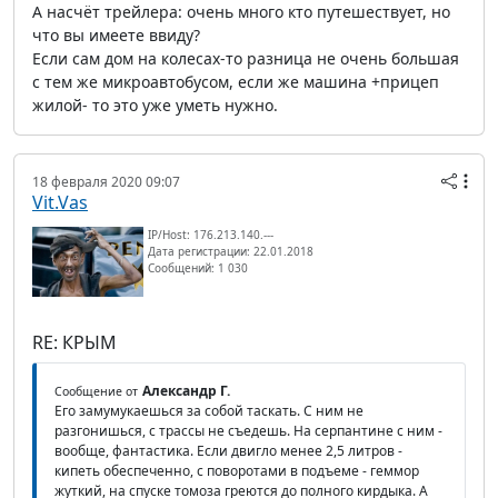
А насчёт трейлера: очень много кто путешествует, но
что вы имеете ввиду?
Если сам дом на колесах-то разница не очень большая
с тем же микроавтобусом, если же машина +прицеп
жилой- то это уже уметь нужно.
18 февраля 2020 09:07
Vit.Vas
IP/Host: 176.213.140.---
Дата регистрации: 22.01.2018
Сообщений: 1 030
RE: КРЫМ
Александр Г.
Сообщение от
Его замумукаешься за собой таскать. С ним не
разгонишься, с трассы не съедешь. На серпантине с ним -
вообще, фантастика. Если двигло менее 2,5 литров -
кипеть обеспеченно, с поворотами в подъеме - геммор
жуткий, на спуске томоза греются до полного кирдыка. А