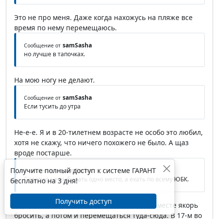
Это не про меня. Даже когда нахожусь на пляже все
время по нему перемещаюсь.
samSasha
Сообщение от
но лучше в тапочках.
На мою ногу не делают.
samSasha
Сообщение от
Если тусить до утра
Не-е-е. Я и в 20-тилетнем возрасте не особо это любил,
хотя не скажу, что ничего похожего не было. А щаз
вроде постарше.
Получите полный доступ к системе ГАРАНТ
samSasha
Сообщение от
Советую не выбирать одно место, а ехать по всему ЮБК.
бесплатно на 3 дня!
Получить доступ
Хороший вид отдыха, но хочется в одном месте якорь
бросить, а потом и перемещаться туда-сюда. В 17-м во