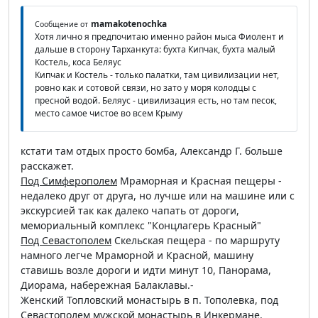
mamakotenochka
Сообщение от
Хотя лично я предпочитаю именно район мыса Фиолент и
дальше в сторону Тарханкута: бухта Кипчак, бухта малый
Костель, коса Беляус
Кипчак и Костель - только палатки, там цивилизации нет,
ровно как и сотовой связи, но зато у моря колодцы с
пресной водой. Беляус - цивилизация есть, но там песок,
место самое чистое во всем Крыму
кстати там отдых просто бомба, Александр Г. больше
расскажет.
Под Симферополем
Мраморная и Красная пещеры -
недалеко друг от друга, но лучше или на машине или с
экскурсией так как далеко чапать от дороги,
мемориальный комплекс "Концлагерь Красный"
Под Севастополем
Скельская пещера - по маршруту
намного легче Мраморной и Красной, машину
ставишь возле дороги и идти минут 10, Панорама,
Диорама, набережная Балаклавы.-
Женский Топловский монастырь в п. Тополевка, под
Севастополем мужской монастырь в Инкермане.