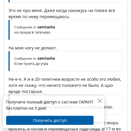
Это не про меня. Даже когда нахожусь на пляже все
время по нему перемещаюсь.
samSasha
Сообщение от
но лучше в тапочках.
На мою ногу не делают.
samSasha
Сообщение от
Если тусить до утра
Не-е-е. Я и в 20-тилетнем возрасте не особо это любил,
хотя не скажу, что ничего похожего не было. А щаз
вроде постарше.
Получите полный доступ к системе ГАРАНТ
samSasha
Сообщение от
Советую не выбирать одно место, а ехать по всему ЮБК.
бесплатно на 3 дня!
Получить доступ
Хороший вид отдыха, но хочется в одном месте якорь
бросить, а потом и перемещаться туда-сюда. В 17-м во