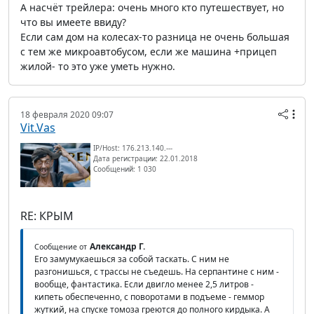
А насчёт трейлера: очень много кто путешествует, но
что вы имеете ввиду?
Если сам дом на колесах-то разница не очень большая
с тем же микроавтобусом, если же машина +прицеп
жилой- то это уже уметь нужно.
18 февраля 2020 09:07
Vit.Vas
IP/Host: 176.213.140.---
Дата регистрации: 22.01.2018
Сообщений: 1 030
RE: КРЫМ
Александр Г.
Сообщение от
Его замумукаешься за собой таскать. С ним не
разгонишься, с трассы не съедешь. На серпантине с ним -
вообще, фантастика. Если двигло менее 2,5 литров -
кипеть обеспеченно, с поворотами в подъеме - геммор
жуткий, на спуске томоза греются до полного кирдыка. А