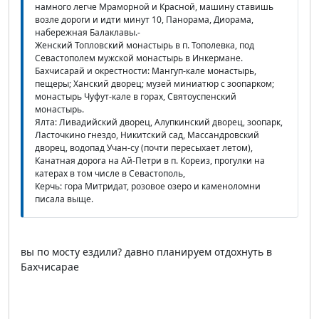
намного легче Мраморной и Красной, машину ставишь
возле дороги и идти минут 10, Панорама, Диорама,
набережная Балаклавы.-
Женский Топловский монастырь в п. Тополевка, под
Севастополем мужской монастырь в Инкермане.
Бахчисарай и окрестности: Мангуп-кале монастырь,
пещеры; Ханский дворец; музей миниатюр с зоопарком;
монастырь Чуфут-кале в горах, Святоуспенский
монастырь.
Ялта: Ливадийский дворец, Алупкинский дворец, зоопарк,
Ласточкино гнездо, Никитский сад, Массандровский
дворец, водопад Учан-су (почти пересыхает летом),
Канатная дорога на Ай-Петри в п. Кореиз, прогулки на
катерах в том числе в Севастополь,
Керчь: гора Митридат, розовое озеро и каменоломни
писала выще.
вы по мосту ездили? давно планируем отдохнуть в
Бахчисарае