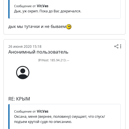
Vit.Vas
Сообщение от
Дык, уж охрип. Пока до Вас докричался.
дык мы тутачки и не бываем
26 июня 2020 15:18
Анонимный пользователь
IP/Host: 185.94.213.---
RE: КРЫМ
Vit.Vas
Сообщение от
Оксана, меня (вернее, половину) смущает, что спуск/
подъем крутой судя по описанию.