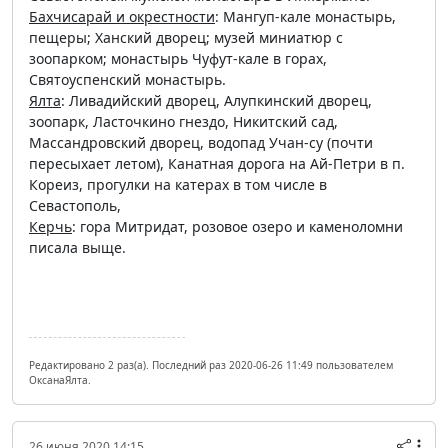
Бахчисарай и окрестности
: Мангуп-кале монастырь,
пещеры; Ханский дворец; музей миниатюр с
зоопарком; монастырь Чуфут-кале в горах,
Святоуспенский монастырь.
Ялта
: Ливадийский дворец, Алупкинский дворец,
зоопарк, Ласточкино гнездо, Никитский сад,
Массандровский дворец, водопад Учан-су (почти
пересыхает летом), Канатная дорога на Ай-Петри в п.
Кореиз, прогулки на катерах в том числе в
Севастополь,
Керчь
: гора Митридат, розовое озеро и каменоломни
писала выще.
Редактировано 2 раз(а). Последний раз 2020-06-26 11:49 пользователем
ОксанаЯлта.
26 июня 2020 14:15