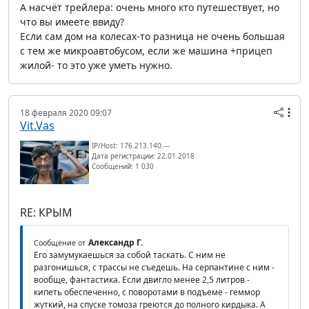
А насчёт трейлера: очень много кто путешествует, но
что вы имеете ввиду?
Если сам дом на колесах-то разница не очень большая
с тем же микроавтобусом, если же машина +прицеп
жилой- то это уже уметь нужно.
18 февраля 2020 09:07
Vit.Vas
IP/Host: 176.213.140.---
Дата регистрации: 22.01.2018
Сообщений: 1 030
RE: КРЫМ
Александр Г.
Сообщение от
Его замумукаешься за собой таскать. С ним не
разгонишься, с трассы не съедешь. На серпантине с ним -
вообще, фантастика. Если двигло менее 2,5 литров -
кипеть обеспеченно, с поворотами в подъеме - геммор
жуткий, на спуске томоза греются до полного кирдыка. А