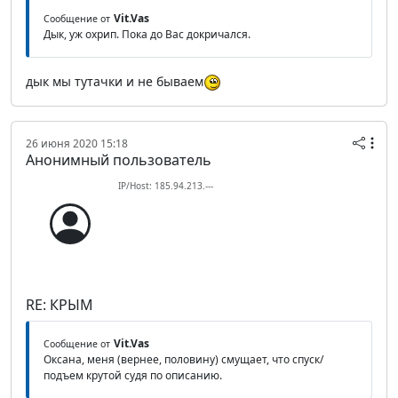
Vit.Vas
Сообщение от
Дык, уж охрип. Пока до Вас докричался.
дык мы тутачки и не бываем
26 июня 2020 15:18
Анонимный пользователь
IP/Host: 185.94.213.---
RE: КРЫМ
Vit.Vas
Сообщение от
Оксана, меня (вернее, половину) смущает, что спуск/
подъем крутой судя по описанию.