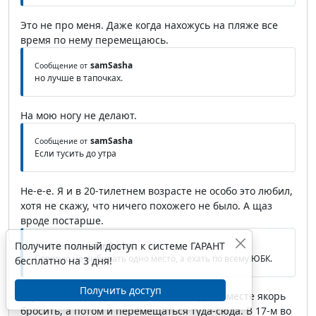
Это не про меня. Даже когда нахожусь на пляже все
время по нему перемещаюсь.
samSasha
Сообщение от
но лучше в тапочках.
На мою ногу не делают.
samSasha
Сообщение от
Если тусить до утра
Не-е-е. Я и в 20-тилетнем возрасте не особо это любил,
хотя не скажу, что ничего похожего не было. А щаз
вроде постарше.
Получите полный доступ к системе ГАРАНТ
samSasha
Сообщение от
Советую не выбирать одно место, а ехать по всему ЮБК.
бесплатно на 3 дня!
Получить доступ
Хороший вид отдыха, но хочется в одном месте якорь
бросить, а потом и перемещаться туда-сюда. В 17-м во