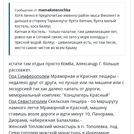
mamakotenochka
Сообщение от
Хотя лично я предпочитаю именно район мыса Фиолент и
дальше в сторону Тарханкута: бухта Кипчак, бухта малый
Костель, коса Беляус
Кипчак и Костель - только палатки, там цивилизации нет,
ровно как и сотовой связи, но зато у моря колодцы с
пресной водой. Беляус - цивилизация есть, но там песок,
место самое чистое во всем Крыму
кстати там отдых просто бомба, Александр Г. больше
расскажет.
Под Симферополем
Мраморная и Красная пещеры -
недалеко друг от друга, но лучше или на машине или с
экскурсией так как далеко чапать от дороги,
мемориальный комплекс "Концлагерь Красный"
Под Севастополем
Скельская пещера - по маршруту
намного легче Мраморной и Красной, машину
ставишь возле дороги и идти минут 10, Панорама,
Диорама, набережная Балаклавы.-
Женский Топловский монастырь в п. Тополевка, под
Севастополем мужской монастырь в Инкермане.