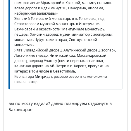
намного легче Мраморной и Красной, машину ставишь
возле дороги и идти минут 10, Панорама, Диорама,
набережная Балаклавы.-
Женский Топловский монастырь в п. Тополевка, под
Севастополем мужской монастырь в Инкермане.
Бахчисарай и окрестности: Мангуп-кале монастырь,
пещеры; Ханский дворец; музей миниатюр с зоопарком;
монастырь Чуфут-кале в горах, Святоуспенский
монастырь.
Ялта: Ливадийский дворец, Алупкинский дворец, зоопарк,
Ласточкино гнездо, Никитский сад, Массандровский
дворец, водопад Учан-су (почти пересыхает летом),
Канатная дорога на Ай-Петри в п. Кореиз, прогулки на
катерах в том числе в Севастополь,
Керчь: гора Митридат, розовое озеро и каменоломни
писала выще.
вы по мосту ездили? давно планируем отдохнуть в
Бахчисарае