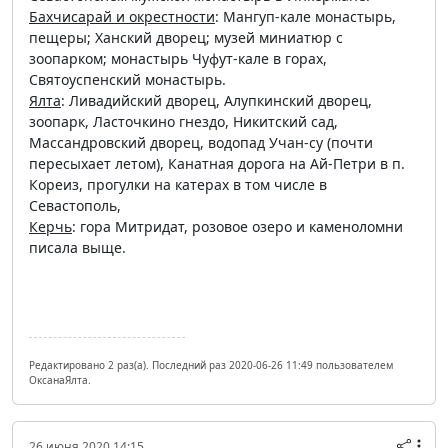
Бахчисарай и окрестности
: Мангуп-кале монастырь,
пещеры; Ханский дворец; музей миниатюр с
зоопарком; монастырь Чуфут-кале в горах,
Святоуспенский монастырь.
Ялта
: Ливадийский дворец, Алупкинский дворец,
зоопарк, Ласточкино гнездо, Никитский сад,
Массандровский дворец, водопад Учан-су (почти
пересыхает летом), Канатная дорога на Ай-Петри в п.
Кореиз, прогулки на катерах в том числе в
Севастополь,
Керчь
: гора Митридат, розовое озеро и каменоломни
писала выще.
Редактировано 2 раз(а). Последний раз 2020-06-26 11:49 пользователем
ОксанаЯлта.
26 июня 2020 14:15