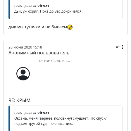
Vit.Vas
Сообщение от
Дык, уж охрип. Пока до Вас докричался.
дык мы тутачки и не бываем
26 июня 2020 15:18
Анонимный пользователь
IP/Host: 185.94.213.---
RE: КРЫМ
Vit.Vas
Сообщение от
Оксана, меня (вернее, половину) смущает, что спуск/
подъем крутой судя по описанию.