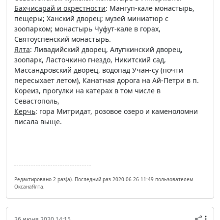
Бахчисарай и окрестности
: Мангуп-кале монастырь,
пещеры; Ханский дворец; музей миниатюр с
зоопарком; монастырь Чуфут-кале в горах,
Святоуспенский монастырь.
Ялта
: Ливадийский дворец, Алупкинский дворец,
зоопарк, Ласточкино гнездо, Никитский сад,
Массандровский дворец, водопад Учан-су (почти
пересыхает летом), Канатная дорога на Ай-Петри в п.
Кореиз, прогулки на катерах в том числе в
Севастополь,
Керчь
: гора Митридат, розовое озеро и каменоломни
писала выще.
Редактировано 2 раз(а). Последний раз 2020-06-26 11:49 пользователем
ОксанаЯлта.
26 июня 2020 14:15