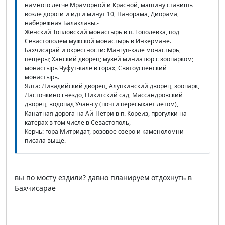
намного легче Мраморной и Красной, машину ставишь
возле дороги и идти минут 10, Панорама, Диорама,
набережная Балаклавы.-
Женский Топловский монастырь в п. Тополевка, под
Севастополем мужской монастырь в Инкермане.
Бахчисарай и окрестности: Мангуп-кале монастырь,
пещеры; Ханский дворец; музей миниатюр с зоопарком;
монастырь Чуфут-кале в горах, Святоуспенский
монастырь.
Ялта: Ливадийский дворец, Алупкинский дворец, зоопарк,
Ласточкино гнездо, Никитский сад, Массандровский
дворец, водопад Учан-су (почти пересыхает летом),
Канатная дорога на Ай-Петри в п. Кореиз, прогулки на
катерах в том числе в Севастополь,
Керчь: гора Митридат, розовое озеро и каменоломни
писала выще.
вы по мосту ездили? давно планируем отдохнуть в
Бахчисарае