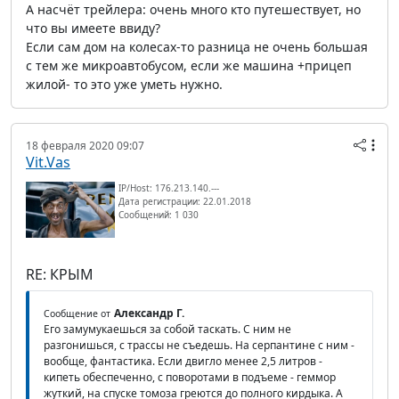
А насчёт трейлера: очень много кто путешествует, но
что вы имеете ввиду?
Если сам дом на колесах-то разница не очень большая
с тем же микроавтобусом, если же машина +прицеп
жилой- то это уже уметь нужно.
18 февраля 2020 09:07
Vit.Vas
IP/Host: 176.213.140.---
Дата регистрации: 22.01.2018
Сообщений: 1 030
RE: КРЫМ
Александр Г.
Сообщение от
Его замумукаешься за собой таскать. С ним не
разгонишься, с трассы не съедешь. На серпантине с ним -
вообще, фантастика. Если двигло менее 2,5 литров -
кипеть обеспеченно, с поворотами в подъеме - геммор
жуткий, на спуске томоза греются до полного кирдыка. А