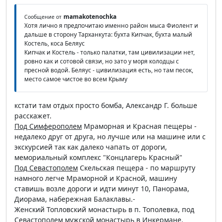
mamakotenochka
Сообщение от
Хотя лично я предпочитаю именно район мыса Фиолент и
дальше в сторону Тарханкута: бухта Кипчак, бухта малый
Костель, коса Беляус
Кипчак и Костель - только палатки, там цивилизации нет,
ровно как и сотовой связи, но зато у моря колодцы с
пресной водой. Беляус - цивилизация есть, но там песок,
место самое чистое во всем Крыму
кстати там отдых просто бомба, Александр Г. больше
расскажет.
Под Симферополем
Мраморная и Красная пещеры -
недалеко друг от друга, но лучше или на машине или с
экскурсией так как далеко чапать от дороги,
мемориальный комплекс "Концлагерь Красный"
Под Севастополем
Скельская пещера - по маршруту
намного легче Мраморной и Красной, машину
ставишь возле дороги и идти минут 10, Панорама,
Диорама, набережная Балаклавы.-
Женский Топловский монастырь в п. Тополевка, под
Севастополем мужской монастырь в Инкермане.