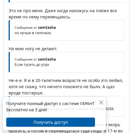
Это не про меня. Даже когда нахожусь на пляже все
время по нему перемещаюсь.
samSasha
Сообщение от
но лучше в тапочках.
На мою ногу не делают.
samSasha
Сообщение от
Если тусить до утра
Не-е-е. Я и в 20-тилетнем возрасте не особо это любил,
хотя не скажу, что ничего похожего не было. А щаз
вроде постарше.
Получите полный доступ к системе ГАРАНТ
samSasha
Сообщение от
Советую не выбирать одно место, а ехать по всему ЮБК.
бесплатно на 3 дня!
Получить доступ
Хороший вид отдыха, но хочется в одном месте якорь
бросить, а потом и перемещаться туда-сюда. В 17-м во