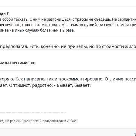
др Г.
 собой таскать. С ним не разгонишься, с трассы не съедешь. На серпанти
обеспеченно, с поворотами в подъеме - геммор жуткий, на спуске томоза гр
ива - в иных случаях более чем в 2 раза.
 предполагал. Есть, конечно, не прицепы, но по стоимости жило
имизма пессимистов
вторяю. Как написано, так и прокомментировано. Отличие песси
ает. Оптимист, радостно: - Бывает, бывает!
едний раз 2020-02-18 09:12 пользователем Vit.Vas.