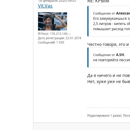
RE: КРЫМ
18 февраля 2020 09:07
Vit.Vas
Алексан
Сообщение от
Его замумукаешься за
2,5 литров - кипеть 
повышает расход топл
IP/Host: 176.213.140.---
Дата регистрации: 22.01.2018
Сообщений: 1 030
Честно говоря, это и
A.SH.
Сообщение от
не повторяйте песс
Да я ничего и не по
Нет, хуже уже не быв
Редактировано 1 раз(а). Посл