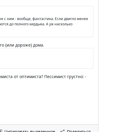
не с ним - вообще, фантастика. Если двигло менее
еются до полного кирдыка. А уж насколько
го (или дороже) дома.
миста от оптимиста? Пессимист грустно: -
Цитировать выделенное
Поделиться