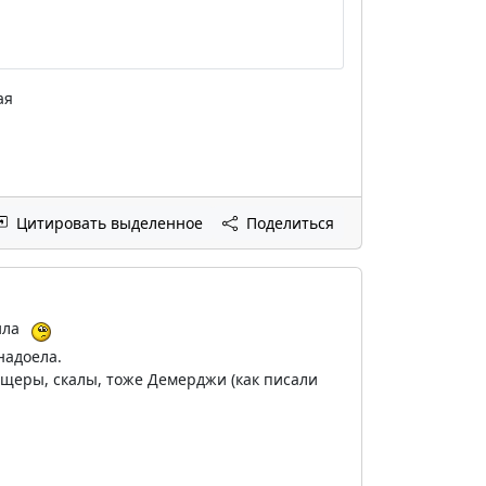
ая
Цитировать выделенное
Поделиться
ила
надоела.
щеры, скалы, тоже Демерджи (как писали