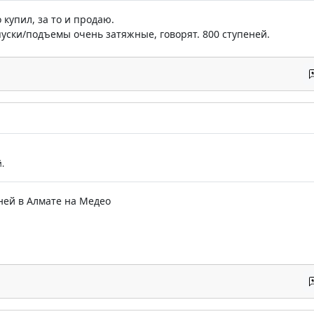
о купил, за то и продаю.
уски/подъемы очень затяжные, говорят. 800 ступеней.
.
пеней в Алмате на Медео