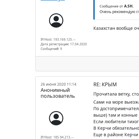
A.SH.
Сообщение от
Очень рекомендую съ
Казахстан вообще оч
IP/Host: 193.169.125.---
Дата регистрации: 17.04.2020
Сообщений: 9
RE: КРЫМ
26 июня 2020 11:14
Анонимный
Прочитала ветку, ст
пользователь
Сами на море выезжа
По достопримечатель
выше) там и конные 
Если любители тихого
В Керчи обязательн
Еще в районе Керчи 
IP/Host: 185.94.213.---