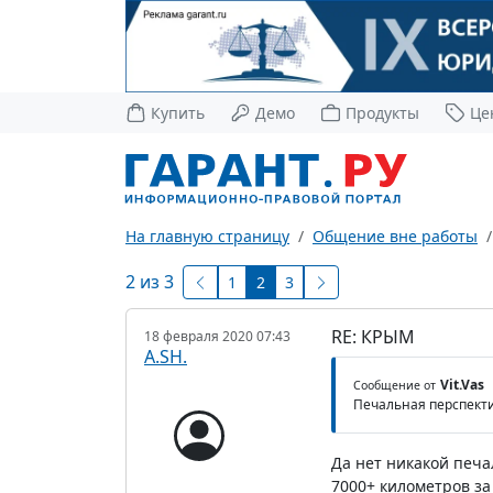
Купить
Демо
Продукты
Це
На главную страницу
Общение вне работы
2 из 3
1
2
3
RE: КРЫМ
18 февраля 2020 07:43
A.SH.
Vit.Vas
Сообщение от
Печальная перспекти
Да нет никакой печа
7000+ километров за