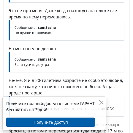
Это не про меня. Даже когда нахожусь на пляже все
время по нему перемещаюсь.
samSasha
Сообщение от
но лучше в тапочках.
На мою ногу не делают.
samSasha
Сообщение от
Если тусить до утра
Не-е-е. Я и в 20-тилетнем возрасте не особо это любил,
хотя не скажу, что ничего похожего не было. А щаз
вроде постарше.
Получите полный доступ к системе ГАРАНТ
samSasha
Сообщение от
Советую не выбирать одно место, а ехать по всему ЮБК.
бесплатно на 3 дня!
Получить доступ
Хороший вид отдыха, но хочется в одном месте якорь
бросить, а потом и перемещаться туда-сюда. В 17-м во