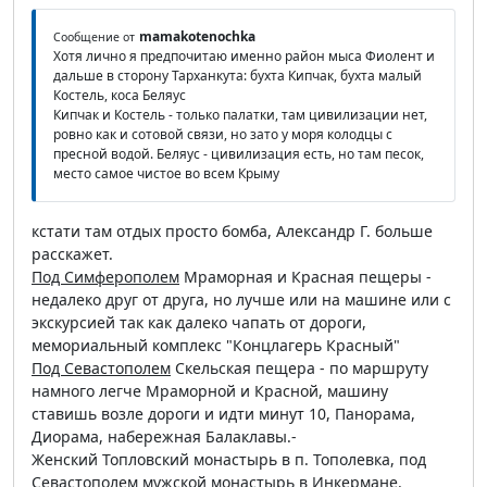
mamakotenochka
Сообщение от
Хотя лично я предпочитаю именно район мыса Фиолент и
дальше в сторону Тарханкута: бухта Кипчак, бухта малый
Костель, коса Беляус
Кипчак и Костель - только палатки, там цивилизации нет,
ровно как и сотовой связи, но зато у моря колодцы с
пресной водой. Беляус - цивилизация есть, но там песок,
место самое чистое во всем Крыму
кстати там отдых просто бомба, Александр Г. больше
расскажет.
Под Симферополем
Мраморная и Красная пещеры -
недалеко друг от друга, но лучше или на машине или с
экскурсией так как далеко чапать от дороги,
мемориальный комплекс "Концлагерь Красный"
Под Севастополем
Скельская пещера - по маршруту
намного легче Мраморной и Красной, машину
ставишь возле дороги и идти минут 10, Панорама,
Диорама, набережная Балаклавы.-
Женский Топловский монастырь в п. Тополевка, под
Севастополем мужской монастырь в Инкермане.