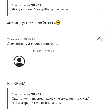
Vit.Vas
Сообщение от
Дык, уж охрип. Пока до Вас докричался.
дык мы тутачки и не бываем
26 июня 2020 15:18
Анонимный пользователь
IP/Host: 185.94.213.---
RE: КРЫМ
Vit.Vas
Сообщение от
Оксана, меня (вернее, половину) смущает, что спуск/
подъем крутой судя по описанию.