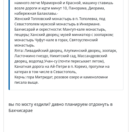
намного легче Мраморной и Красной, машину ставишь
возле дороги и идти минут 10, Панорама, Диорама,
набережная Балаклавы.-
Женский Топловский монастырь в п. Тополевка, под
Севастополем мужской монастырь в Инкермане.
Бахчисарай и окрестности: Мангуп-кале монастырь,
пещеры; Ханский дворец; музей миниатюр с зоопарком;
монастырь Чуфут-кале в горах, Святоуспенский
монастырь.
Ялта: Ливадийский дворец, Алупкинский дворец, зоопарк,
Ласточкино гнездо, Никитский сад, Массандровский
дворец, водопад Учан-су (почти пересыхает летом),
Канатная дорога на Ай-Петри в п. Кореиз, прогулки на
катерах в том числе в Севастополь,
Керчь: гора Митридат, розовое озеро и каменоломни
писала выще.
вы по мосту ездили? давно планируем отдохнуть в
Бахчисарае