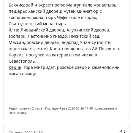
Бахчисарай и окрестности
: Мангуп-кале монастырь,
пещеры; Ханский дворец; музей миниатюр с
зоопарком; монастырь Чуфут-кале в горах,
Святоуспенский монастырь.
Ялта
: Ливадийский дворец, Алупкинский дворец,
зоопарк, Ласточкино гнездо, Никитский сад,
Массандровский дворец, водопад Учан-су (почти
пересыхает летом), Канатная дорога на Ай-Петри в п.
Кореиз, прогулки на катерах в том числе в
Севастополь,
Керчь
: гора Митридат, розовое озеро и каменоломни
писала выще.
Редактировано 2 раз(а). Последний раз 2020-06-26 11:49 пользователем
ОксанаЯлта.
26 июня 2020 14:15