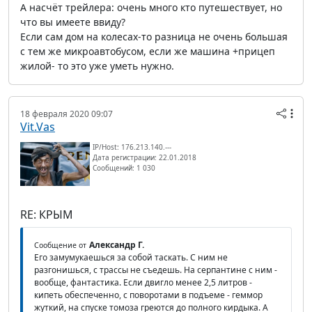
А насчёт трейлера: очень много кто путешествует, но
что вы имеете ввиду?
Если сам дом на колесах-то разница не очень большая
с тем же микроавтобусом, если же машина +прицеп
жилой- то это уже уметь нужно.
18 февраля 2020 09:07
Vit.Vas
IP/Host: 176.213.140.---
Дата регистрации: 22.01.2018
Сообщений: 1 030
RE: КРЫМ
Александр Г.
Сообщение от
Его замумукаешься за собой таскать. С ним не
разгонишься, с трассы не съедешь. На серпантине с ним -
вообще, фантастика. Если двигло менее 2,5 литров -
кипеть обеспеченно, с поворотами в подъеме - геммор
жуткий, на спуске томоза греются до полного кирдыка. А