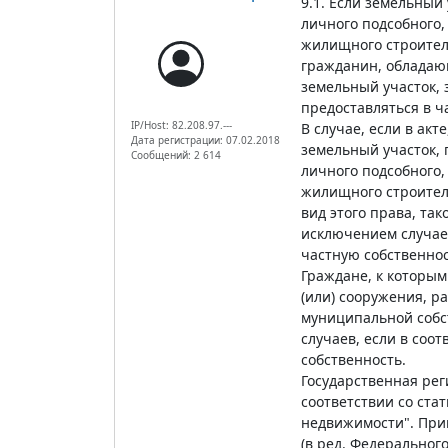
9.1. Если земельный
личного подсобного,
жилищного строитель
гражданин, обладающ
земельный участок, 
предоставляться в ч
IP/Host: 82.208.97.---
В случае, если в ак
Дата регистрации: 07.02.2018
земельный участок, 
Сообщений: 2 614
личного подсобного,
жилищного строитель
вид этого права, та
исключением случаев
частную собственнос
Граждане, к которым
(или) сооружения, р
муниципальной собст
случаев, если в соо
собственность.
Государственная рег
соответствии со ста
недвижимости". Прин
(в ред. Федерального