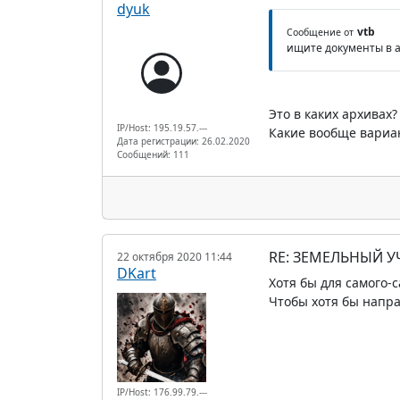
dyuk
vtb
Сообщение от
ищите документы в 
Это в каких архивах
IP/Host: 195.19.57.---
Какие вообще вариан
Дата регистрации: 26.02.2020
Сообщений: 111
RE: ЗЕМЕЛЬНЫЙ У
22 октября 2020 11:44
DKart
Хотя бы для самого-
Чтобы хотя бы напра
IP/Host: 176.99.79.---