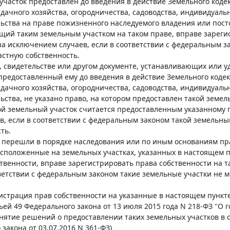
 участок предоставлен до введения в действие Земельного код
 дачного хозяйства, огородничества, садоводства, индивидуал
ства на праве пожизненного наследуемого владения или посто
ий таким земельным участком на таком праве, вправе зарегис
за исключением случаев, если в соответствии с федеральным з
астную собственность.
те, свидетельстве или другом документе, устанавливающих или
предоставленный ему до введения в действие Земельного коде
 дачного хозяйства, огородничества, садоводства, индивидуал
ства, не указано право, на котором предоставлен такой земе
кой земельный участок считается предоставленным указанному 
, если в соответствии с федеральным законом такой земельный
ть.
 перешли в порядке наследования или по иным основаниям пра
асположенные на земельных участках, указанных в настоящем п
венности, вправе зарегистрировать права собственности на т
тветствии с федеральным законом такие земельные участки не м
истрация прав собственности на указанные в настоящем пункт
тьей 49 Федерального закона от 13 июля 2015 года N 218-ФЗ "О
ятие решений о предоставлении таких земельных участков в с
 закона от 03.07.2016 N 361-ФЗ)