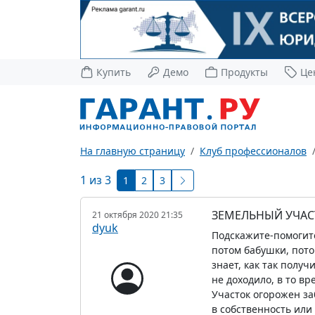
Купить
Демо
Продукты
Це
На главную страницу
Клуб профессионалов
1 из 3
1
2
3
ЗЕМЕЛЬНЫЙ УЧАСТ
21 октября 2020 21:35
dyuk
Подскажите-помогите
потом бабушки, потом
знает, как так полу
не доходило, в то вр
Участок огорожен за
в собственность или