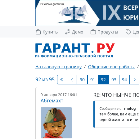
Купить
Демо
Продукты
Це
На главную страницу
Общение вне работы
92 из 95
90
91
92
93
94
RE: ЧТО НЫНЧЕ 
9 января 2017 16:01
Абгемахт
molog
Сообщение от
тем более, вам еще с
одной жизни то и не 