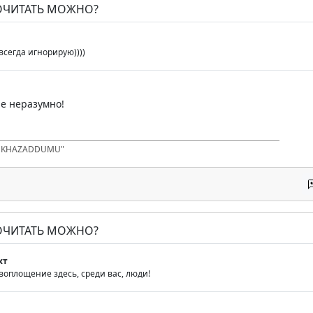
ПОЧИТАТЬ МОЖНО?
всегда игнорирую))))
е неразумно!
D KHAZADDUMU"
ПОЧИТАТЬ МОЖНО?
хт
воплощение здесь, среди вас, люди!