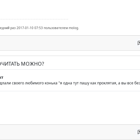
ледний раз 2017-01-10 07:53 пользователем molog.
ПОЧИТАТЬ МОЖНО?
хт
едлали своего любимого конька "я одна тут пашу как проклятая, а вы все б