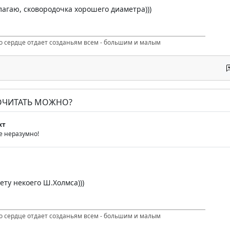
лагаю, сковородочка хорошего диаметра)))
то сердце отдает созданьям всем - большим и малым
ПОЧИТАТЬ МОЖНО?
хт
е неразумно!
ету некоего Ш.Холмса)))
то сердце отдает созданьям всем - большим и малым