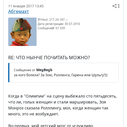
11 января 2017 13:45
Абгемахт
IP/Host: 217.24.187.---
Дата регистрации: 30.07.2010
Сообщений: 67 339
RE: ЧТО НЫНЧЕ ПОЧИТАТЬ МОЖНО?
MegBegb
Сообщение от
за кого болела? За Зою, Роллинга, Гарина или Шульгу?))
Когда в "Олимпии" на сцену выбежало сто пятьдесять,
что ли, голых женщин и стали маршировать, Зоя
Монроз сказала Ролллингу, мол, когда женщин так
много, это не возбуждает.
Во-первых, мой детский мозг от услужливо