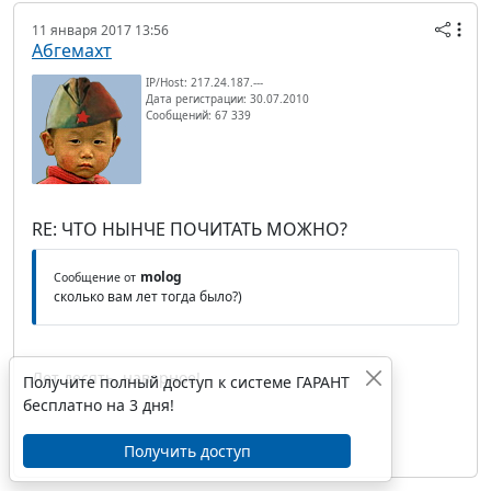
11 января 2017 13:56
Абгемахт
IP/Host: 217.24.187.---
Дата регистрации: 30.07.2010
Сообщений: 67 339
RE: ЧТО НЫНЧЕ ПОЧИТАТЬ МОЖНО?
molog
Сообщение от
сколько вам лет тогда было?)
Лет десять, наверное!
Получите полный доступ к системе ГАРАНТ
бесплатно на 3 дня!
"BALINFUNDINUL UZBAD KHAZADDUMU"
Получить доступ