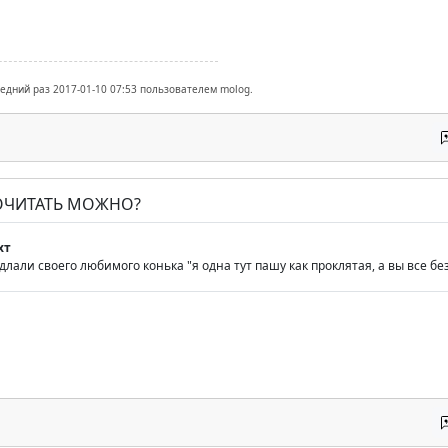
ледний раз 2017-01-10 07:53 пользователем molog.
ПОЧИТАТЬ МОЖНО?
хт
едлали своего любимого конька "я одна тут пашу как проклятая, а вы все б