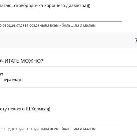
лагаю, сковородочка хорошего диаметра)))
то сердце отдает созданьям всем - большим и малым
ПОЧИТАТЬ МОЖНО?
хт
е неразумно!
ету некоего Ш.Холмса)))
то сердце отдает созданьям всем - большим и малым