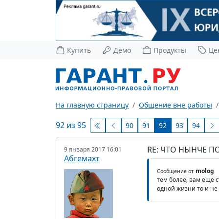
Купить
Демо
Продукты
Це
На главную страницу
Общение вне работы
92 из 95
90
91
92
93
94
RE: ЧТО НЫНЧЕ 
9 января 2017 16:01
Абгемахт
molog
Сообщение от
тем более, вам еще с
одной жизни то и не 