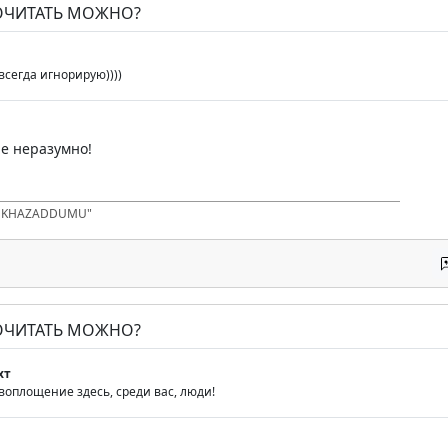
ПОЧИТАТЬ МОЖНО?
всегда игнорирую))))
е неразумно!
D KHAZADDUMU"
ПОЧИТАТЬ МОЖНО?
хт
воплощение здесь, среди вас, люди!