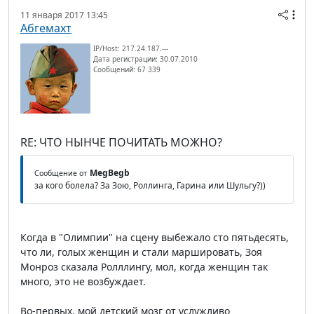
11 января 2017 13:45
Абгемахт
IP/Host: 217.24.187.---
Дата регистрации: 30.07.2010
Сообщений: 67 339
RE: ЧТО НЫНЧЕ ПОЧИТАТЬ МОЖНО?
MegBegb
Сообщение от
за кого болела? За Зою, Роллинга, Гарина или Шульгу?))
Когда в "Олимпии" на сцену выбежало сто пятьдесять,
что ли, голых женщин и стали маршировать, Зоя
Монроз сказала Ролллингу, мол, когда женщин так
много, это не возбуждает.
Во-первых, мой детский мозг от услужливо