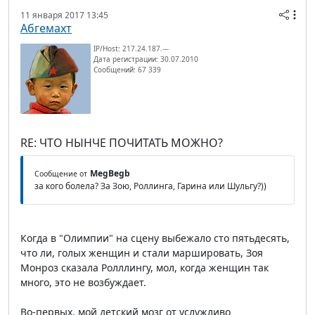
11 января 2017 13:45
Абгемахт
IP/Host: 217.24.187.---
Дата регистрации: 30.07.2010
Сообщений: 67 339
RE: ЧТО НЫНЧЕ ПОЧИТАТЬ МОЖНО?
MegBegb
Сообщение от
за кого болела? За Зою, Роллинга, Гарина или Шульгу?))
Когда в "Олимпии" на сцену выбежало сто пятьдесять,
что ли, голых женщин и стали маршировать, Зоя
Монроз сказала Ролллингу, мол, когда женщин так
много, это не возбуждает.
Во-первых, мой детский мозг от услужливо