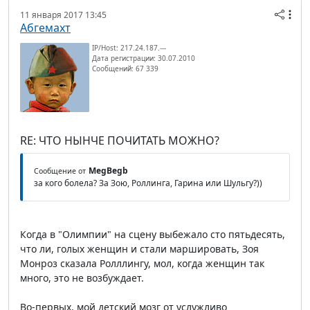
11 января 2017 13:45
Абгемахт
IP/Host: 217.24.187.---
Дата регистрации: 30.07.2010
Сообщений: 67 339
RE: ЧТО НЫНЧЕ ПОЧИТАТЬ МОЖНО?
MegBegb
Сообщение от
за кого болела? За Зою, Роллинга, Гарина или Шульгу?))
Когда в "Олимпии" на сцену выбежало сто пятьдесять,
что ли, голых женщин и стали маршировать, Зоя
Монроз сказала Ролллингу, мол, когда женщин так
много, это не возбуждает.
Во-первых, мой детский мозг от услужливо