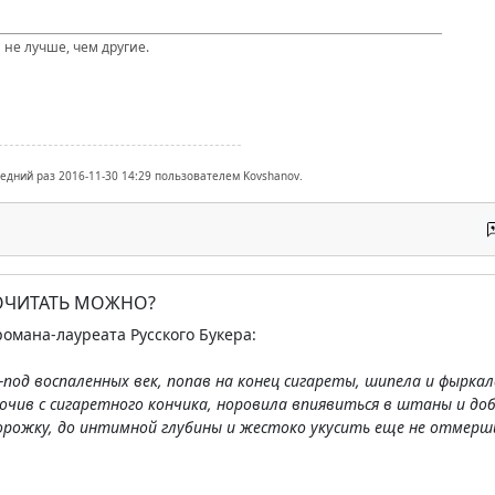
 не лучше, чем другие.
ледний раз 2016-11-30 14:29 пользователем Kovshanov.
ПОЧИТАТЬ МОЖНО?
омана-лауреата Русского Букера:
з-под воспаленных век, попав на конец сигареты, шипела и фыркал
кочив с сигаретного кончика, норовила впиявиться в штаны и д
ожку, до интимной глубины и жестоко укусить еще не отмерши