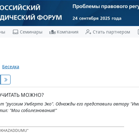
ны
Семинары
Компания
Стать партнером
Беседка
ПОЧИТАТЬ МОЖНО?
т "русским Умберто Эко". Однажды его представили автору "Имя
ил: "Мои соболезнования!"
D KHAZADDUMU"