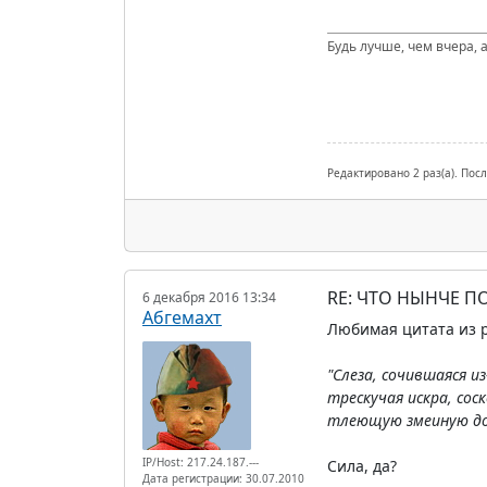
Будь лучше, чем вчера, а
Редактировано 2 раз(а). Пос
RE: ЧТО НЫНЧЕ 
6 декабря 2016 13:34
Абгемахт
Любимая цитата из р
"Слеза, сочившаяся и
трескучая искра, сос
тлеющую змеиную дор
IP/Host: 217.24.187.---
Сила, да?
Дата регистрации: 30.07.2010