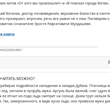
их хитов «От кого мы произошли?» и «В поисках города богов».
ий ботаник, доктор почвоведения, верховное божество в пант
 его презирают, впрочем, речь все равно не о нем. Поговорим 
довитом сочинителе Эрнсте Рифгатовиче Мулдашеве.
е книги
D KHAZADDUMU"
ПОЧИТАТЬ МОЖНО?
еребирая подробности нападения и ожидая Дубаха. Птичница в
лед, загнали в прорубь мужа. Аргунь была мелкой, снег сдуло в
к ее Игнат из-подо льда смотрит на солнце. Днем труп нельзя 
. Так, замороженного, в виде куска льда, она привезла мужа до