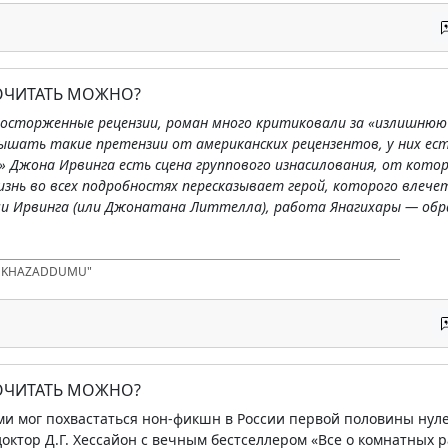
ПОЧИТАТЬ МОЖНО?
восторженные рецензии, роман много критиковали за «излишнюю 
ышать такие претензии от американских рецензентов, у них ест
 Джона Ирвинга есть сцена группового изнасилования, от котор
знь во всех подробностях пересказывает герой, которого влечет
и Ирвинга (или Джонатана Литтелла), работа Янагихары — обр
D KHAZADDUMU"
ПОЧИТАТЬ МОЖНО?
ми мог похвастаться нон-фикшн в России первой половины нул
доктор Д.Г. Хессайон с вечным бестселлером «Все о комнатных р