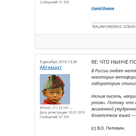
Сообщений: 67 339
Сергей Волков
"BALINFUNDINUL UZBA
RE: ЧТО НЫНЧЕ 
6 декабря 2016 13:36
Абгемахт
В России любят мета
некоторых метафорич
лабораторию стилис
Нельзя писать, напр
ртом». Потому что с
IP/Host: 217.24.187.---
жизненной умудреннос
Дата регистрации: 30.07.2010
богатством языка — 
Сообщений: 67 339
(с) В.О. Пелевин.