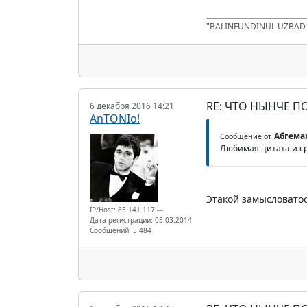
"BALINFUNDINUL UZBA
RE: ЧТО НЫНЧЕ 
6 декабря 2016 14:21
AnTONIo!
Абгема
Сообщение от
Любимая цитата из р
Этакой замысловатос
IP/Host: 85.141.117.---
Дата регистрации: 05.03.2014
Сообщений: 5 484