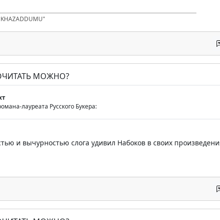
D KHAZADDUMU"
ПОЧИТАТЬ МОЖНО?
хт
омана-лауреата Русского Букера:
тью и вычурностью слога удивил Набоков в своих произведения