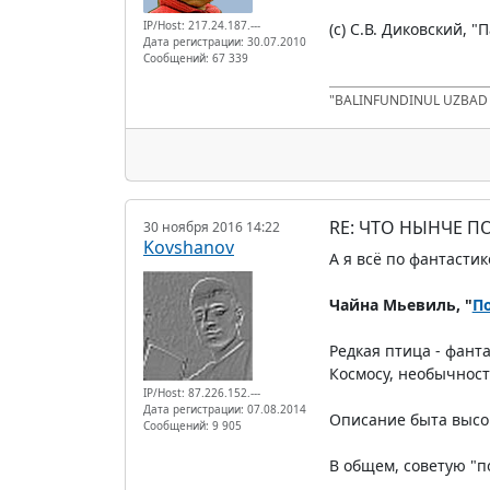
IP/Host: 217.24.187.---
(с) С.В. Диковский, "
Дата регистрации: 30.07.2010
Сообщений: 67 339
"BALINFUNDINUL UZBA
RE: ЧТО НЫНЧЕ 
30 ноября 2016 14:22
Kovshanov
А я всё по фантастик
Чайна Мьевиль, "
П
Редкая птица - фант
Космосу, необычнос
IP/Host: 87.226.152.---
Дата регистрации: 07.08.2014
Описание быта высок
Сообщений: 9 905
В общем, советую "п