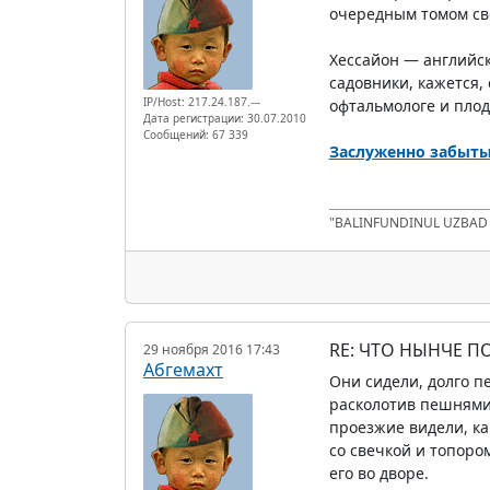
очередным томом сво
Хессайон — английск
садовники, кажется,
IP/Host: 217.24.187.---
офтальмологе и пло
Дата регистрации: 30.07.2010
Сообщений: 67 339
Заслуженно забыты
"BALINFUNDINUL UZBA
RE: ЧТО НЫНЧЕ 
29 ноября 2016 17:43
Абгемахт
Они сидели, долго п
расколотив пешнями 
проезжие видели, ка
со свечкой и топором
его во дворе.