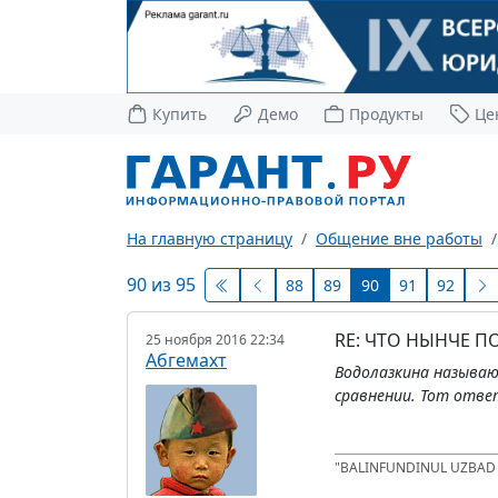
Купить
Демо
Продукты
Це
На главную страницу
Общение вне работы
90 из 95
88
89
90
91
92
RE: ЧТО НЫНЧЕ 
25 ноября 2016 22:34
Абгемахт
Водолазкина называю
сравнении. Тот ответ
"BALINFUNDINUL UZBA