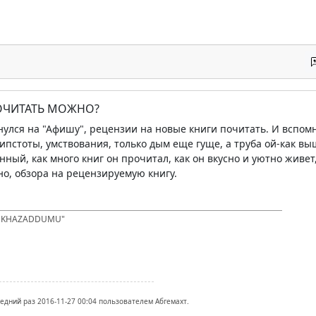
ПОЧИТАТЬ МОЖНО?
нулся на "Афишу", рецензии на новые книги почитать. И вспомн
ипстоты, умствования, только дым еще гуще, а труба ой-как выш
ый, как много книг он прочитал, как он вкусно и уютно живет, 
нно, обзора на рецензируемую книгу.
D KHAZADDUMU"
ледний раз 2016-11-27 00:04 пользователем Абгемахт.