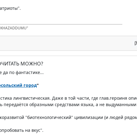
Патриоты".
D KHAZADDUMU"
ПОЧИТАТЬ МОЖНО?
е да по фантастике...
осольский город
"
астика лингвистическая. Даже в той части, где глав.героиня о
ть передаётся образными средствами языка, а не выдуманными
оразвитой "биотехнологический" цивилизации (и людей рядом с 
опробовать на вкус".