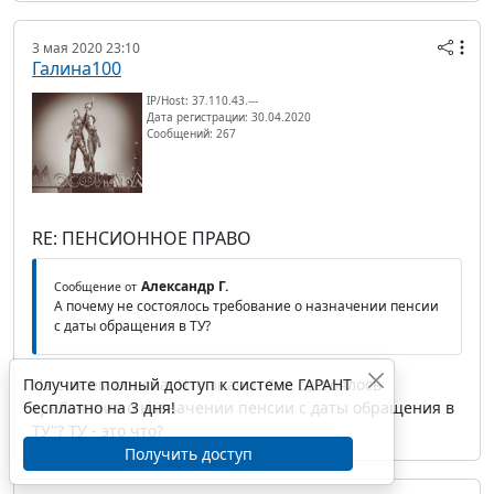
3 мая 2020 23:10
Галина100
IP/Host: 37.110.43.---
Дата регистрации: 30.04.2020
Сообщений: 267
RE: ПЕНСИОННОЕ ПРАВО
Александр Г.
Сообщение от
А почему не состоялось требование о назначении пенсии
с даты обращения в ТУ?
Получите полный доступ к системе ГАРАНТ
Не совсем поняла. Что значит "не состоялось
бесплатно на 3 дня!
требование о назначении пенсии с даты обращения в
ТУ"? ТУ - это что?
Получить доступ