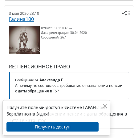
3 мая 2020 23:10
Галина100
IP/Host: 37.110.43.---
Дата регистрации: 30.04.2020
Сообщений: 267
RE: ПЕНСИОННОЕ ПРАВО
Александр Г.
Сообщение от
А почему не состоялось требование о назначении пенсии
с даты обращения в ТУ?
Получите полный доступ к системе ГАРАНТ
Не совсем поняла. Что значит "не состоялось
бесплатно на 3 дня!
требование о назначении пенсии с даты обращения в
ТУ"? ТУ - это что?
Получить доступ